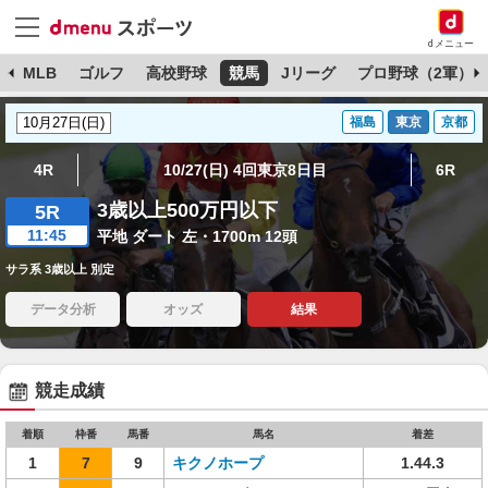
dメニュー
球
MLB
ゴルフ
高校野球
競馬
Jリーグ
プロ野球（2軍）
福島
東京
京都
4R
10/27(日) 4回東京8日目
6R
3歳以上500万円以下
5R
11:45
平地 ダート 左・1700m 12頭
サラ系 3歳以上 別定
データ分析
オッズ
結果
競走成績
着順
枠番
馬番
馬名
着差
1
7
9
キクノホープ
1.44.3