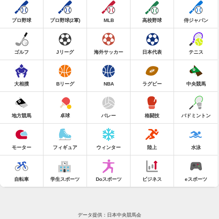
プロ野球
プロ野球(2軍)
MLB
高校野球
侍ジャパン
ゴルフ
Jリーグ
海外サッカー
日本代表
テニス
大相撲
Bリーグ
NBA
ラグビー
中央競馬
地方競馬
卓球
バレー
格闘技
バドミントン
モーター
フィギュア
ウィンター
陸上
水泳
自転車
学生スポーツ
Doスポーツ
ビジネス
eスポーツ
データ提供：日本中央競馬会