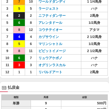
2
7
10
ワールドダンディ
1 1/4馬身
3
5
5
ラージェスト
ハナ
4
2
2
ニフティダンサー
2馬身
5
6
8
アレンタドール
1/2馬身
6
8
12
コウチテイオー
アタマ
7
4
4
カヅサウイン
2 1/2馬身
8
5
6
マリンシャトル
1/2馬身
9
8
11
ビビットイメージ
2 1/2馬身
10
6
7
リュウアケボノ
ハナ
11
3
3
オグリンラスカル
ハナ
12
1
1
リバルドアート
2馬身
払戻金
種類
馬番
金額
単勝
9
500円