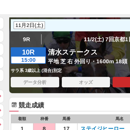
9R
11/2(土) 7回京都
10R
清水ステークス
15:00
平地 芝 右 外回り・1600m 18頭
サラ系 3歳以上 (混合)別定
データ分析
オッズ
競走成績
着順
枠番
馬番
馬名
1
8
17
ステイジヒーロー