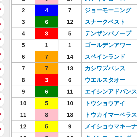
2
4
7
ジョーモーニング
3
6
12
スナークベスト
4
3
5
テンザンパノープ
5
1
1
ゴールデンアワー
6
7
14
スペインランド
7
7
13
カシワズパレス
8
3
6
ウエルスタオー
9
6
11
エイシンアドバンス
10
5
10
トウショウアイ
11
8
18
トウカイマーベラス
12
5
9
メイショウマキーナ