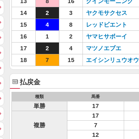
13
8
16
クインモーニング
14
2
3
ヤクモサクセス
15
4
8
レッドビエント
16
1
2
ヤマヒサボーイ
17
2
4
マツノエブエ
18
7
15
エイシンリュウオウ
払戻金
種類
馬番
単勝
17
17
複勝
7
12