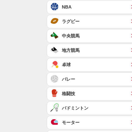
NBA
ラグビー
中央競馬
地方競馬
卓球
バレー
格闘技
バドミントン
モーター