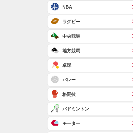
NBA
ラグビー
中央競馬
地方競馬
卓球
バレー
格闘技
バドミントン
モーター