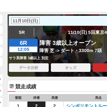
5R
11/10(日) 5回東京
6R
障害 3歳以上オープン
12:05
障害 芝 -> ダート・3300m 7頭
サラ系障害 3歳以上 別定
データ分析
オッズ
競走成績
着順
枠番
馬番
馬名
1
2
2
シンボリモントルー