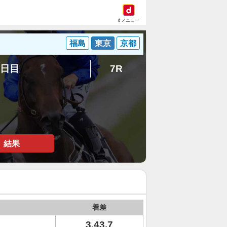
dメニュー
福島
東京
京都
4日目
7R
結果
着差
3.43.7