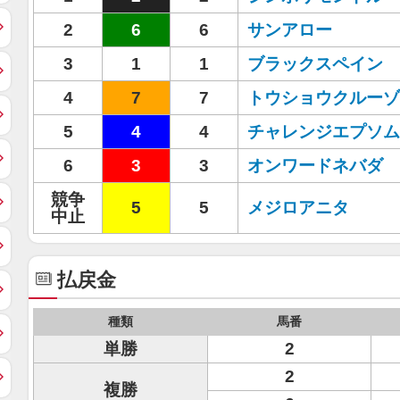
2
6
6
サンアロー
3
1
1
ブラックスペイン
4
7
7
トウショウクルーゾ
5
4
4
チャレンジエプソム
6
3
3
オンワードネバダ
競争
5
5
メジロアニタ
中止
払戻金
種類
馬番
単勝
2
2
複勝