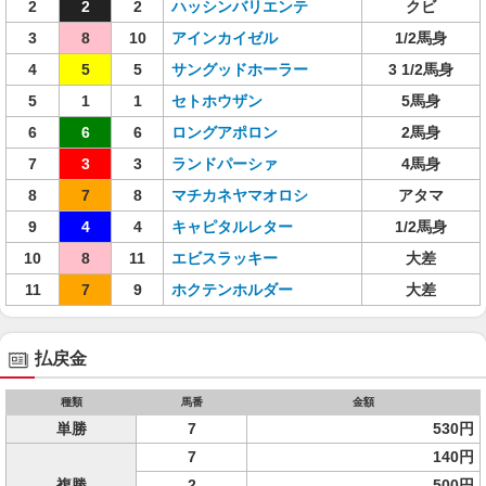
2
2
2
ハッシンバリエンテ
クビ
3
8
10
アインカイゼル
1/2馬身
4
5
5
サングッドホーラー
3 1/2馬身
5
1
1
セトホウザン
5馬身
6
6
6
ロングアポロン
2馬身
7
3
3
ランドパーシァ
4馬身
8
7
8
マチカネヤマオロシ
アタマ
9
4
4
キャピタルレター
1/2馬身
10
8
11
エビスラッキー
大差
11
7
9
ホクテンホルダー
大差
払戻金
種類
馬番
金額
単勝
7
530円
7
140円
複勝
2
500円