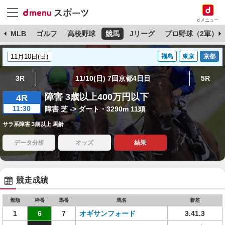
dメニュー
球
MLB
ゴルフ
高校野球
競馬
Jリーグ
プロ野球（2軍）
福島
東京
京都
3R
11/10(日) 7回京都4日目
5R
障害 3歳以上400万円以下
4R
11:30
障害 芝 -> ダート・3290m 11頭
サラ系障害 3歳以上 馬齢
データ分析
オッズ
結果
競走成績
着順
枠番
馬番
馬名
着差
1
6
7
オギサンフォード
3.41.3