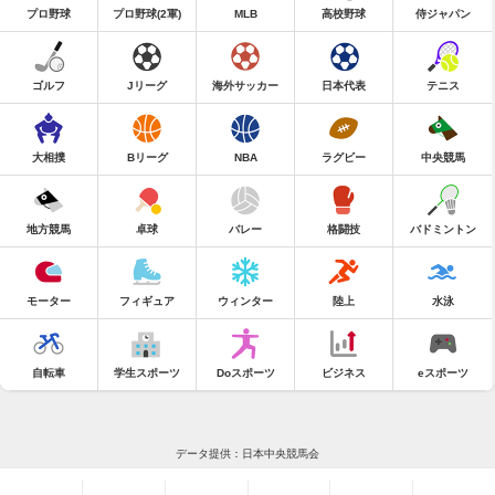
プロ野球
プロ野球(2軍)
MLB
高校野球
侍ジャパン
ゴルフ
Jリーグ
海外サッカー
日本代表
テニス
大相撲
Bリーグ
NBA
ラグビー
中央競馬
地方競馬
卓球
バレー
格闘技
バドミントン
モーター
フィギュア
ウィンター
陸上
水泳
自転車
学生スポーツ
Doスポーツ
ビジネス
eスポーツ
データ提供：日本中央競馬会