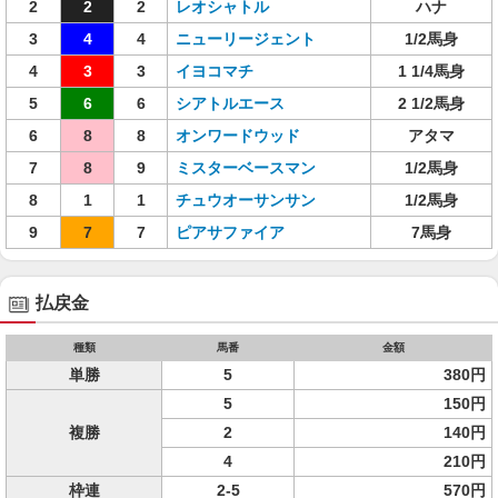
2
2
2
レオシャトル
ハナ
3
4
4
ニューリージェント
1/2馬身
4
3
3
イヨコマチ
1 1/4馬身
5
6
6
シアトルエース
2 1/2馬身
6
8
8
オンワードウッド
アタマ
7
8
9
ミスターベースマン
1/2馬身
8
1
1
チュウオーサンサン
1/2馬身
9
7
7
ピアサファイア
7馬身
払戻金
種類
馬番
金額
単勝
5
380円
5
150円
複勝
2
140円
4
210円
枠連
2-5
570円