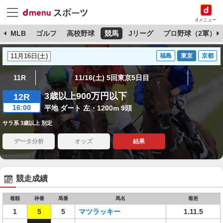
dメニュー
球
MLB
ゴルフ
高校野球
競馬
Jリーグ
プロ野球（2軍）
福島
東京
京都
11R
11/16(土) 5回東京5日目
3歳以上900万円以下
12R
16:00
平地 ダート 左・1200m 9頭
サラ系 3歳以上 別定
データ分析
オッズ
結果
競走成績
着順
枠番
馬番
馬名
着差
1
5
5
マツラッキー
1.11.5