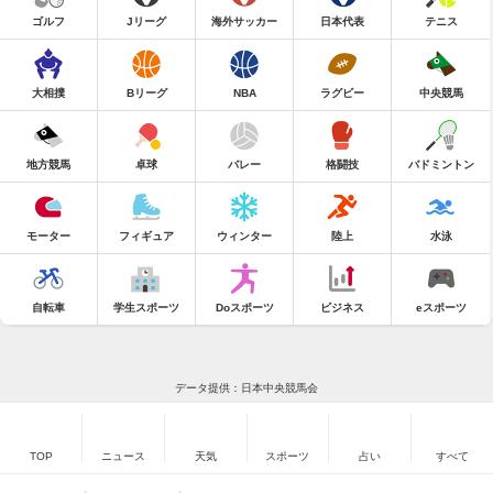
ゴルフ
Jリーグ
海外サッカー
日本代表
テニス
大相撲
Bリーグ
NBA
ラグビー
中央競馬
地方競馬
卓球
バレー
格闘技
バドミントン
モーター
フィギュア
ウィンター
陸上
水泳
自転車
学生スポーツ
Doスポーツ
ビジネス
eスポーツ
データ提供：日本中央競馬会
TOP
ニュース
天気
スポーツ
占い
すべて