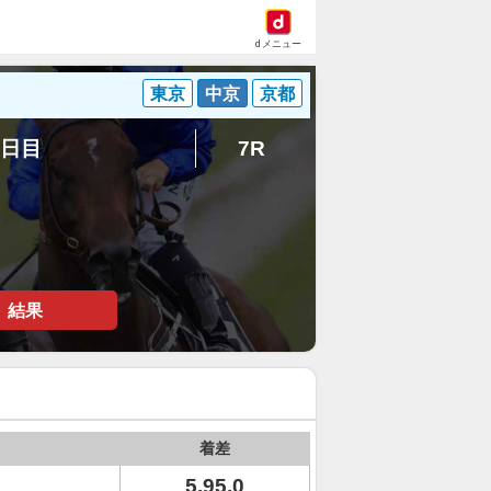
dメニュー
東京
中京
京都
2日目
7R
結果
着差
5.95.0