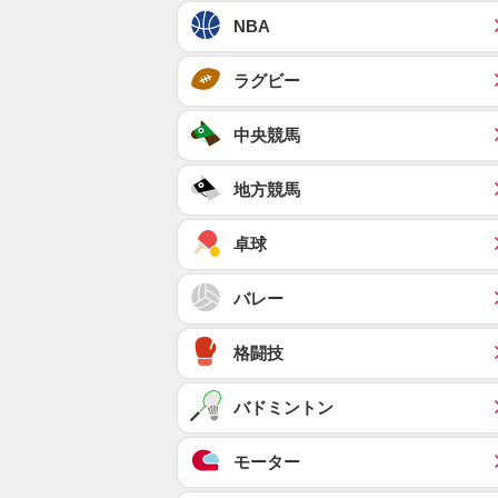
NBA
ラグビー
中央競馬
地方競馬
卓球
バレー
格闘技
バドミントン
モーター