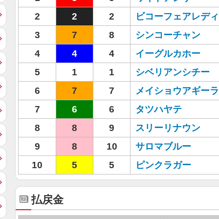
2
2
2
ビコーフェアレディ
3
7
8
シンコーチャン
4
4
4
イーグルカホー
5
1
1
シベリアンシチー
6
7
7
メイショウアギーラ
7
6
6
タツハヤテ
8
8
9
スリーリナウン
9
8
10
サロマブルー
10
5
5
ピンクラガー
払戻金