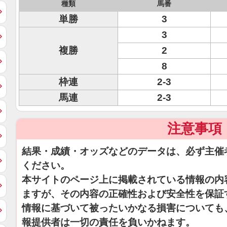
種類
馬番
単勝
3
3
複勝
2
8
枠連
2-3
馬連
2-3
注意事項
結果・成績・オッズなどのデータは、必ず主催
ください。
本サイトのページ上に掲載されている情報の内
ますが、その内容の正確性および安全性を保証
情報に基づいて被ったいかなる損害についても
報提供者は一切の責任を負いかねます。