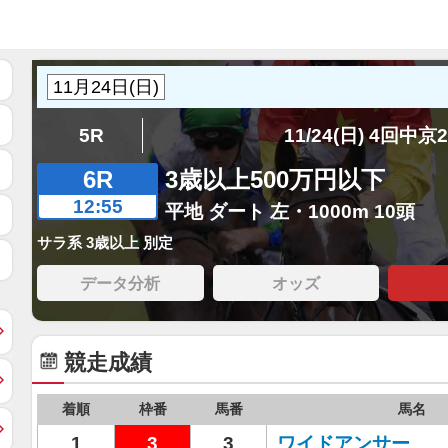
5R
11/24(日) 4回中京
6R
3歳以上500万円以下
12:55
平地 ダート 左・1000m 10頭
サラ系 3歳以上 別定
データ分析
オッズ
競走成績
着順
枠番
馬番
馬名
1
3
3
ワイドアンサー