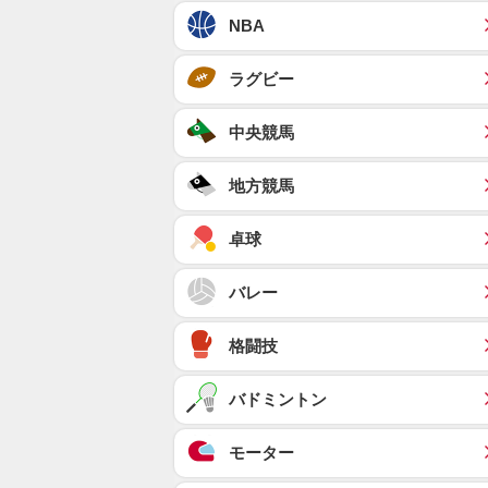
NBA
ラグビー
中央競馬
地方競馬
卓球
バレー
格闘技
バドミントン
モーター