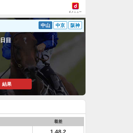
dメニュー
中山
中京
阪神
1日目
結果
着差
1.48.2