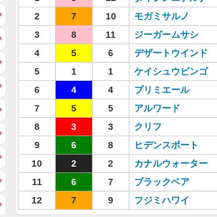
2
7
10
モガミサルノ
3
8
11
ジーガームサシ
4
5
6
デザートウインド
5
1
1
ケイシュウビンゴ
6
4
4
プリミエール
7
5
5
アルワード
8
3
3
クリフ
9
6
8
ヒデンスポート
10
2
2
カナルウォーター
11
6
7
ブラックベア
12
7
9
フジミハワイ