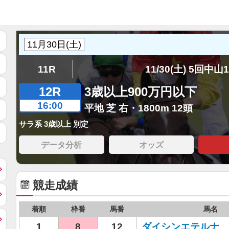
11R
11/30(土) 5回中山
12R
3歳以上900万円以下
16:00
平地 芝 右・1800m 12頭
サラ系 3歳以上 別定
データ分析
オッズ
競走成績
着順
枠番
馬番
馬名
1
8
12
ダイシンエテルナ