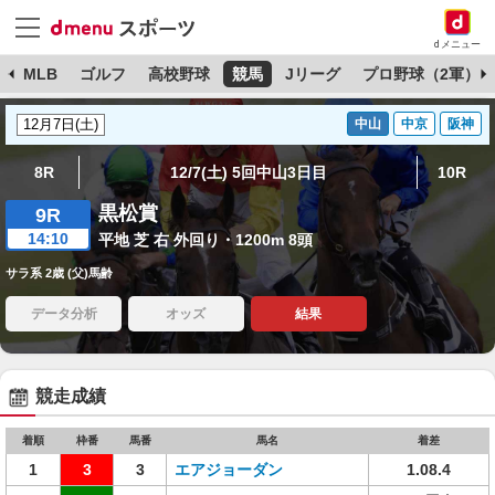
dメニュー
球
MLB
ゴルフ
高校野球
競馬
Jリーグ
プロ野球（2軍）
中山
中京
阪神
8R
12/7(土) 5回中山3日目
10R
黒松賞
9R
14:10
平地 芝 右 外回り・1200m 8頭
サラ系 2歳 (父)馬齢
データ分析
オッズ
結果
競走成績
着順
枠番
馬番
馬名
着差
1
3
3
エアジョーダン
1.08.4