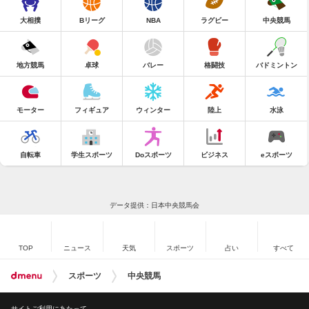
大相撲
Bリーグ
NBA
ラグビー
中央競馬
地方競馬
卓球
バレー
格闘技
バドミントン
モーター
フィギュア
ウィンター
陸上
水泳
自転車
学生スポーツ
Doスポーツ
ビジネス
eスポーツ
データ提供：日本中央競馬会
TOP
ニュース
天気
スポーツ
占い
すべて
スポーツ
中央競馬
サイトご利用にあたって