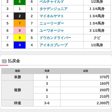
2
6
6
ベルチャイルド
1/2馬身
3
1
1
タケデンジュニア
1 1/4馬身
4
2
2
マイネルヤマト
1 3/4馬身
5
7
7
ニューリーダー
1 3/4馬身
6
8
8
ユーワオージャ
3 1/2馬身
7
5
5
ドウカンドライバー
クビ
8
4
4
アイネスブレーブ
1/2馬身
払戻金
種類
馬番
金額
単勝
3
370円
3
160円
複勝
6
200円
1
210円
枠連
3-6
2,300円