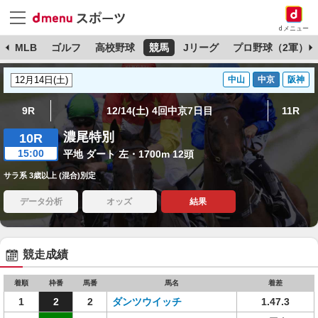
dメニュー
球
MLB
ゴルフ
高校野球
競馬
Jリーグ
プロ野球（2軍）
中山
中京
阪神
9R
12/14(土) 4回中京7日目
11R
濃尾特別
10R
15:00
平地 ダート 左・1700m 12頭
サラ系 3歳以上 (混合)別定
データ分析
オッズ
結果
競走成績
着順
枠番
馬番
馬名
着差
1
2
2
ダンツウイッチ
1.47.3