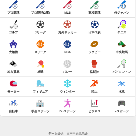
プロ野球
プロ野球(2軍)
MLB
高校野球
侍ジャパン
ゴルフ
Jリーグ
海外サッカー
日本代表
テニス
大相撲
Bリーグ
NBA
ラグビー
中央競馬
地方競馬
卓球
バレー
格闘技
バドミントン
モーター
フィギュア
ウィンター
陸上
水泳
自転車
学生スポーツ
Doスポーツ
ビジネス
eスポーツ
データ提供：日本中央競馬会