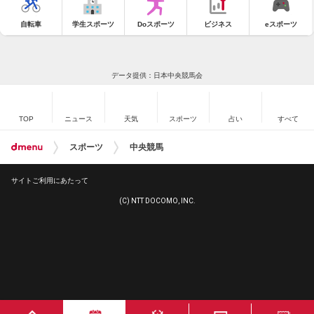
自転車
学生スポーツ
Doスポーツ
ビジネス
eスポーツ
データ提供：日本中央競馬会
TOP
ニュース
天気
スポーツ
占い
すべて
スポーツ
中央競馬
サイトご利用にあたって
(C) NTT DOCOMO, INC.