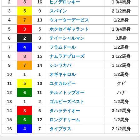
2
8
16
ヒノデロッキー
1 3/4馬身
3
5
9
スパイン
2 1/2馬身
4
7
13
ウォーターデービス
1/2馬身
5
3
5
ホクセイギャラント
1 3/4馬身
6
2
3
テイーシャルマン
3馬身
7
4
8
フラムドール
1/2馬身
8
8
15
ナムラアプローズ
3 1/2馬身
9
7
14
シンワカバ
1 1/2馬身
10
1
1
オギキャロル
1/2馬身
11
5
10
ユタカルビー
クビ
12
6
11
テルノトップオー
ハナ
13
1
2
ゴルビーズベスト
1/2馬身
14
3
6
タハラテイオー
3 1/2馬身
15
6
12
ロングドリーム
1/2馬身
16
4
7
タイプラス
2 1/2馬身