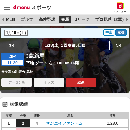
dメニュー
球
MLB
ゴルフ
高校野球
競馬
Jリーグ
プロ野球（2軍）
中山
京都
3R
1/18(土) 1回京都5日目
5R
3歳新馬
4R
11:20
平地 ダート 右・1400m 16頭
サラ系 3歳 (混合)馬齢
データ分析
オッズ
結果
競走成績
着順
枠番
馬番
馬名
着差
1
2
4
サンエイファントム
1.28.0