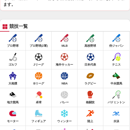
ます。
競技一覧
プロ野球
プロ野球(2軍)
MLB
高校野球
侍ジャパン
ゴルフ
Jリーグ
海外サッカー
日本代表
テニス
大相撲
Bリーグ
NBA
ラグビー
中央競馬
地方競馬
卓球
バレー
格闘技
バドミントン
モーター
フィギュア
ウィンター
陸上
水泳