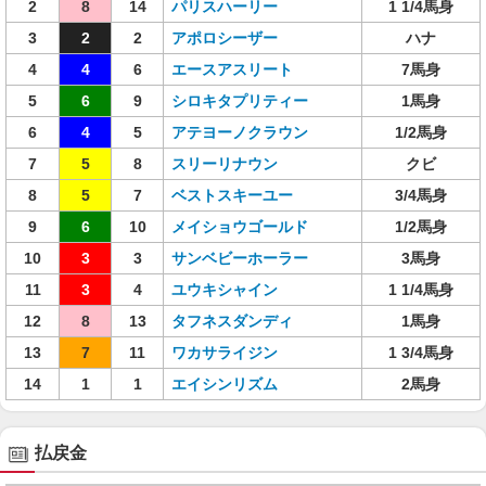
2
8
14
パリスハーリー
1 1/4馬身
3
2
2
アポロシーザー
ハナ
4
4
6
エースアスリート
7馬身
5
6
9
シロキタプリティー
1馬身
6
4
5
アテヨーノクラウン
1/2馬身
7
5
8
スリーリナウン
クビ
8
5
7
ベストスキーユー
3/4馬身
9
6
10
メイショウゴールド
1/2馬身
10
3
3
サンベビーホーラー
3馬身
11
3
4
ユウキシャイン
1 1/4馬身
12
8
13
タフネスダンディ
1馬身
13
7
11
ワカサライジン
1 3/4馬身
14
1
1
エイシンリズム
2馬身
払戻金