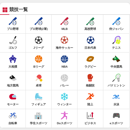
競技一覧
プロ野球
プロ野球(2軍)
MLB
高校野球
侍ジャパン
ゴルフ
Jリーグ
海外サッカー
日本代表
テニス
大相撲
Bリーグ
NBA
ラグビー
中央競馬
地方競馬
卓球
バレー
格闘技
バドミントン
モーター
フィギュア
ウィンター
陸上
水泳
自転車
学生スポーツ
Doスポーツ
ビジネス
eスポーツ