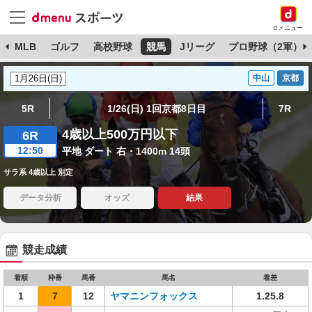
dメニュー
球
MLB
ゴルフ
高校野球
競馬
Jリーグ
プロ野球（2軍）
中山
京都
5R
1/26(日) 1回京都8日目
7R
4歳以上500万円以下
6R
12:50
平地 ダート 右・1400m 14頭
サラ系 4歳以上 別定
データ分析
オッズ
結果
競走成績
着順
枠番
馬番
馬名
着差
1
7
12
ヤマニンフォックス
1.25.8