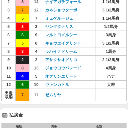
2
8
14
ナイアガラフォール
1 1/4馬身
3
7
12
カネショウターボ
3 1/2馬身
4
5
7
ミュゲルージュ
1 1/4馬身
5
3
3
ヤングタナリス
1/2馬身
6
6
9
マルトヨメルシー
3馬身
7
5
8
キョウエイグリント
3 1/2馬身
8
3
4
ラハイナドリーム
1馬身
9
2
2
アサクサオドリコ
2 1/2馬身
10
8
13
ジョウヨウパレード
4馬身
11
4
5
オグリンエリート
ハナ
12
6
10
ヴァンカトル
大差
出走
7
11
ゼムリヤ
取消
払戻金
種類
馬番
金額