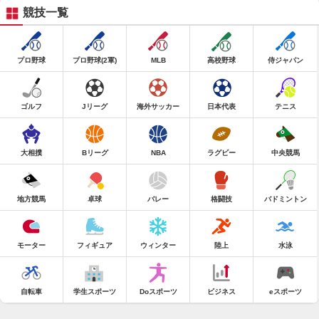
競技一覧
プロ野球
プロ野球(2軍)
MLB
高校野球
侍ジャパン
ゴルフ
Jリーグ
海外サッカー
日本代表
テニス
大相撲
Bリーグ
NBA
ラグビー
中央競馬
地方競馬
卓球
バレー
格闘技
バドミントン
モーター
フィギュア
ウィンター
陸上
水泳
自転車
学生スポーツ
Doスポーツ
ビジネス
eスポーツ