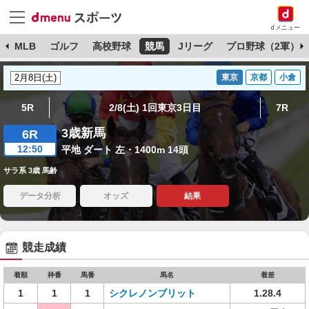
dメニュー
球
MLB
ゴルフ
高校野球
競馬
Jリーグ
プロ野球（2軍）
東京
京都
小倉
5R
2/8(土) 1回東京3日目
7R
3歳新馬
6R
12:50
平地 ダート 左・1400m 14頭
サラ系 3歳 馬齢
データ分析
オッズ
結果
競走成績
着順
枠番
馬番
馬名
着差
1
1
1
シクレノンブリット
1.28.4