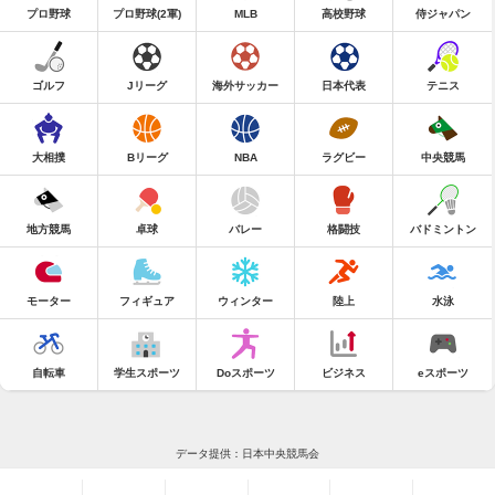
プロ野球
プロ野球(2軍)
MLB
高校野球
侍ジャパン
ゴルフ
Jリーグ
海外サッカー
日本代表
テニス
大相撲
Bリーグ
NBA
ラグビー
中央競馬
地方競馬
卓球
バレー
格闘技
バドミントン
モーター
フィギュア
ウィンター
陸上
水泳
自転車
学生スポーツ
Doスポーツ
ビジネス
eスポーツ
データ提供：日本中央競馬会