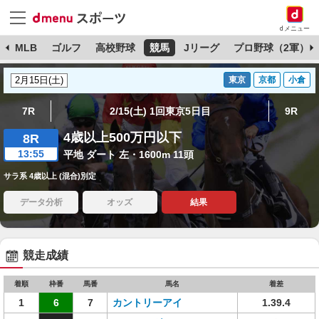
dメニュー
球
MLB
ゴルフ
高校野球
競馬
Jリーグ
プロ野球（2軍）
東京
京都
小倉
7R
2/15(土) 1回東京5日目
9R
4歳以上500万円以下
8R
13:55
平地 ダート 左・1600m 11頭
サラ系 4歳以上 (混合)別定
データ分析
オッズ
結果
競走成績
着順
枠番
馬番
馬名
着差
1
6
7
カントリーアイ
1.39.4