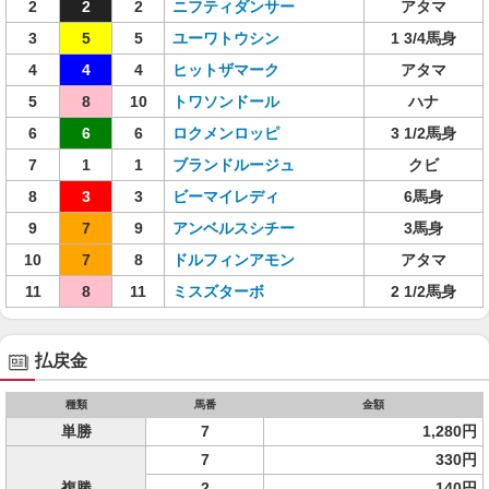
2
2
2
ニフティダンサー
アタマ
3
5
5
ユーワトウシン
1 3/4馬身
4
4
4
ヒットザマーク
アタマ
5
8
10
トワソンドール
ハナ
6
6
6
ロクメンロッピ
3 1/2馬身
7
1
1
ブランドルージュ
クビ
8
3
3
ビーマイレディ
6馬身
9
7
9
アンベルスシチー
3馬身
10
7
8
ドルフィンアモン
アタマ
11
8
11
ミスズターボ
2 1/2馬身
払戻金
種類
馬番
金額
単勝
7
1,280円
7
330円
複勝
2
140円