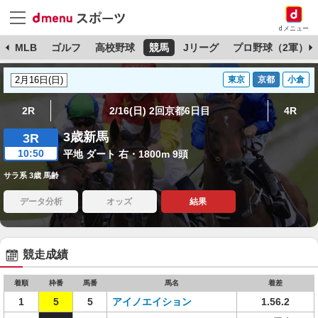
dメニュー
球
MLB
ゴルフ
高校野球
競馬
Jリーグ
プロ野球（2軍）
東京
京都
小倉
2R
2/16(日) 2回京都6日目
4R
3歳新馬
3R
10:50
平地 ダート 右・1800m 9頭
サラ系 3歳 馬齢
データ分析
オッズ
結果
競走成績
着順
枠番
馬番
馬名
着差
1
5
5
アイノエイション
1.56.2