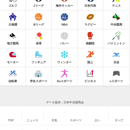
ゴルフ
Jリーグ
海外サッカー
日本代表
テニス
大相撲
Bリーグ
NBA
ラグビー
中央競馬
地方競馬
卓球
バレー
格闘技
バドミントン
モーター
フィギュア
ウィンター
陸上
水泳
自転車
学生スポーツ
Doスポーツ
ビジネス
eスポーツ
データ提供：日本中央競馬会
TOP
ニュース
天気
スポーツ
占い
すべて