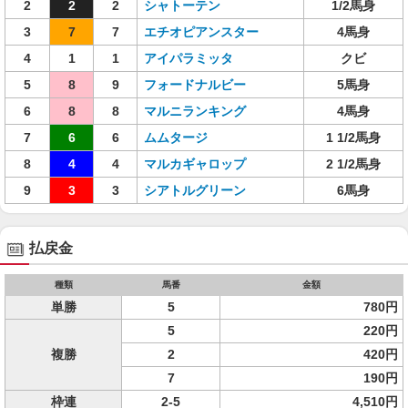
2
2
2
シャトーテン
1/2馬身
3
7
7
エチオピアンスター
4馬身
4
1
1
アイパラミッタ
クビ
5
8
9
フォードナルビー
5馬身
6
8
8
マルニランキング
4馬身
7
6
6
ムムタージ
1 1/2馬身
8
4
4
マルカギャロップ
2 1/2馬身
9
3
3
シアトルグリーン
6馬身
払戻金
種類
馬番
金額
単勝
5
780円
5
220円
複勝
2
420円
7
190円
枠連
2-5
4,510円