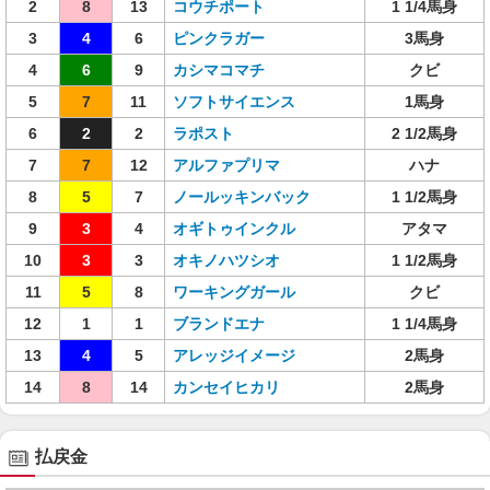
2
8
13
コウチポート
1 1/4馬身
3
4
6
ピンクラガー
3馬身
4
6
9
カシマコマチ
クビ
5
7
11
ソフトサイエンス
1馬身
6
2
2
ラポスト
2 1/2馬身
7
7
12
アルファプリマ
ハナ
8
5
7
ノールッキンバック
1 1/2馬身
9
3
4
オギトゥインクル
アタマ
10
3
3
オキノハツシオ
1 1/2馬身
11
5
8
ワーキングガール
クビ
12
1
1
ブランドエナ
1 1/4馬身
13
4
5
アレッジイメージ
2馬身
14
8
14
カンセイヒカリ
2馬身
払戻金