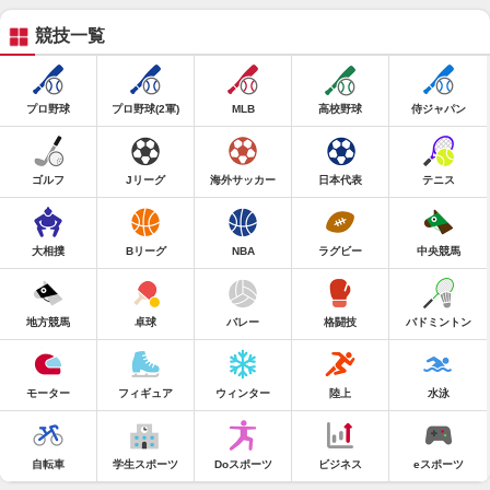
競技一覧
プロ野球
プロ野球(2軍)
MLB
高校野球
侍ジャパン
ゴルフ
Jリーグ
海外サッカー
日本代表
テニス
大相撲
Bリーグ
NBA
ラグビー
中央競馬
地方競馬
卓球
バレー
格闘技
バドミントン
モーター
フィギュア
ウィンター
陸上
水泳
自転車
学生スポーツ
Doスポーツ
ビジネス
eスポーツ