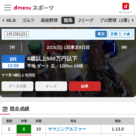
dメニュー
球
MLB
ゴルフ
高校野球
競馬
Jリーグ
プロ野球（2軍）
東京
京都
小倉
7R
2/23(日) 1回東京8日目
9R
4歳以上500万円以下
8R
13:50
平地 ダート 左・1200m 14頭
サラ系 4歳以上 牝別定
データ分析
オッズ
結果
競走成績
着順
枠番
馬番
馬名
着差
1
6
10
ヤマニンアルファー
1.13.0