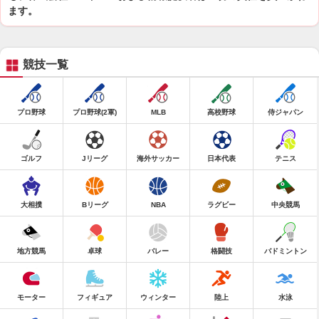
ます。
競技一覧
プロ野球
プロ野球(2軍)
MLB
高校野球
侍ジャパン
ゴルフ
Jリーグ
海外サッカー
日本代表
テニス
大相撲
Bリーグ
NBA
ラグビー
中央競馬
地方競馬
卓球
バレー
格闘技
バドミントン
モーター
フィギュア
ウィンター
陸上
水泳