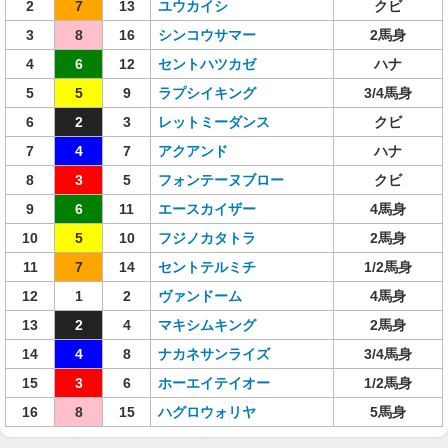
2
7
13
ユウカイシ
クビ
3
8
16
シンコウサマー
2馬身
4
6
12
セントハツカゼ
ハナ
5
5
9
ラプシイキング
3/4馬身
6
2
3
レットミーダンス
クビ
7
4
7
アクアンド
ハナ
8
3
5
フォンテーヌブロー
クビ
9
6
11
エースカイザー
4馬身
10
5
10
フジノカタトラ
2馬身
11
7
14
セントテルミチ
1/2馬身
12
1
2
ヴァンドーム
4馬身
13
2
4
マキシムキング
2馬身
14
4
8
ナカネサンライズ
3/4馬身
15
3
6
ホーエイテイオー
1/2馬身
16
8
15
ハグロウォリヤ
5馬身