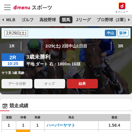
dメニュー
球
MLB
ゴルフ
高校野球
競馬
Jリーグ
プロ野球（2軍）
中山
阪神
1R
2/29(土) 2回中山1日目
3R
3歳未勝利
2R
10:25
平地 ダート 右・1800m 16頭
サラ系 3歳 馬齢
データ分析
オッズ
結果
競走成績
着順
枠番
馬番
馬名
着差
1
1
1
ハーバーヤマト
1.58.4