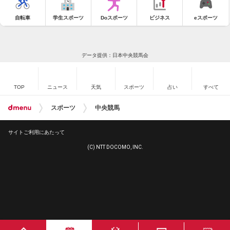
自転車
学生スポーツ
Doスポーツ
ビジネス
eスポーツ
データ提供：日本中央競馬会
TOP
ニュース
天気
スポーツ
占い
すべて
スポーツ
中央競馬
サイトご利用にあたって
(C) NTT DOCOMO, INC.