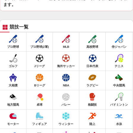
ます。
競技一覧
プロ野球
プロ野球(2軍)
MLB
高校野球
侍ジャパン
ゴルフ
Jリーグ
海外サッカー
日本代表
テニス
大相撲
Bリーグ
NBA
ラグビー
中央競馬
地方競馬
卓球
バレー
格闘技
バドミントン
モーター
フィギュア
ウィンター
陸上
水泳