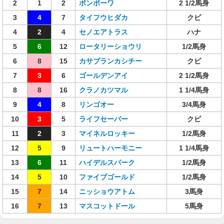
2
1
2
ポンポーワ
2 1/2馬身
3
4
7
タイフウヒダカ
クビ
4
2
4
セノエアトラス
ハナ
5
6
12
ロータリーショウリ
1/2馬身
6
8
15
カサブランカシチー
クビ
7
3
6
ゴールデンアイ
2 1/2馬身
8
8
16
クラノカツマル
1 1/4馬身
9
4
8
リンゴオー
3/4馬身
10
3
5
ライフセーバー
クビ
11
2
3
マイネルロッキー
1/2馬身
12
5
9
リュートハーモニー
1 1/4馬身
13
6
11
ハイデルスパーク
1/2馬身
14
5
10
ファイブゴールド
1/2馬身
15
7
14
ニッショウアトム
3馬身
16
7
13
マスコットドール
5馬身