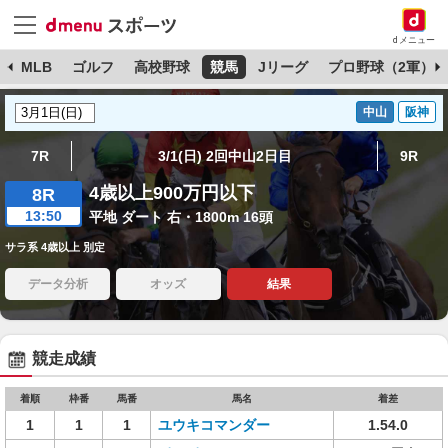
dメニュー
球
MLB
ゴルフ
高校野球
競馬
Jリーグ
プロ野球（2軍）
中山
阪神
7R
3/1(日) 2回中山2日目
9R
4歳以上900万円以下
8R
13:50
平地 ダート 右・1800m 16頭
サラ系 4歳以上 別定
データ分析
オッズ
結果
競走成績
着順
枠番
馬番
馬名
着差
1
1
1
ユウキコマンダー
1.54.0