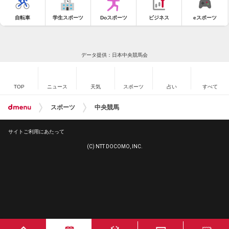
自転車
学生スポーツ
Doスポーツ
ビジネス
eスポーツ
データ提供：日本中央競馬会
TOP
ニュース
天気
スポーツ
占い
すべて
スポーツ
中央競馬
サイトご利用にあたって
(C) NTT DOCOMO, INC.