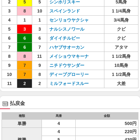
2
5
5
シンホリスキー
5馬身
3
8
10
スペインランド
1 1/4馬身
4
1
1
センリョウヤクシャ
3/4馬身
5
3
3
ナルシスノワール
クビ
6
6
6
ダイイチルビー
クビ
7
6
7
ハヤブサオーカン
アタマ
8
8
11
メイショウマキーナ
1 1/2馬身
9
7
9
ニチドウサンダー
10馬身
10
7
8
ディープグローリー
1 1/2馬身
11
2
2
ミルフォードスルー
大差
払戻金
種類
馬番
金額
単勝
4
500円
4
220円
複勝
5
430円