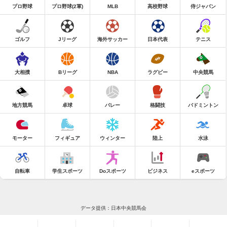
プロ野球
プロ野球(2軍)
MLB
高校野球
侍ジャパン
ゴルフ
Jリーグ
海外サッカー
日本代表
テニス
大相撲
Bリーグ
NBA
ラグビー
中央競馬
地方競馬
卓球
バレー
格闘技
バドミントン
モーター
フィギュア
ウィンター
陸上
水泳
自転車
学生スポーツ
Doスポーツ
ビジネス
eスポーツ
データ提供：日本中央競馬会