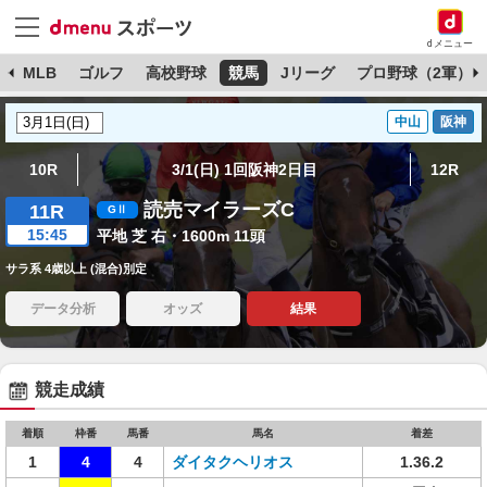
dメニュー
球
MLB
ゴルフ
高校野球
競馬
Jリーグ
プロ野球（2軍）
中山
阪神
10R
3/1(日) 1回阪神2日目
12R
読売マイラーズC
11R
15:45
平地 芝 右・1600m 11頭
サラ系 4歳以上 (混合)別定
データ分析
オッズ
結果
競走成績
着順
枠番
馬番
馬名
着差
1
4
4
ダイタクヘリオス
1.36.2