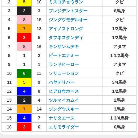
2
5
10
ミスコチョウラン
クビ
3
2
3
プレジデントスター
6馬身
4
8
15
ジングウモデルオー
クビ
5
7
13
アイノストロング
1/2馬身
6
3
5
タフネスダンディ
1/2馬身
7
8
16
キンザンムテキ
アタマ
8
1
2
ビートエナミー
1 1/2馬身
9
1
1
ランドヒーロー
アタマ
10
6
11
ソリューション
クビ
11
5
9
ハヤテリバー
3/4馬身
12
4
8
ヒアロウホース
1/2馬身
13
2
4
ツルマイカムイ
2馬身
14
7
14
ジングウスキー
3馬身
15
4
7
ナリタエース
1 3/4馬身
16
3
6
エリモライダー
6馬身