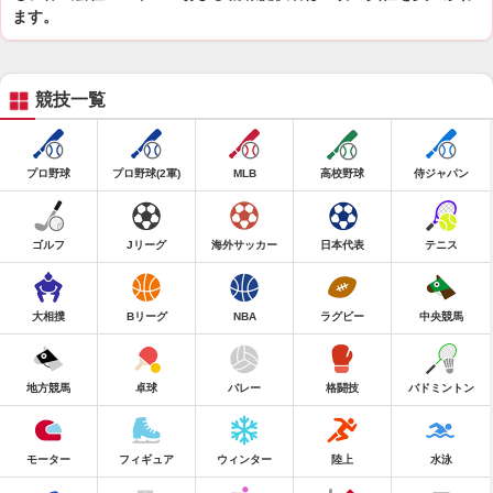
ます。
競技一覧
プロ野球
プロ野球(2軍)
MLB
高校野球
侍ジャパン
ゴルフ
Jリーグ
海外サッカー
日本代表
テニス
大相撲
Bリーグ
NBA
ラグビー
中央競馬
地方競馬
卓球
バレー
格闘技
バドミントン
モーター
フィギュア
ウィンター
陸上
水泳