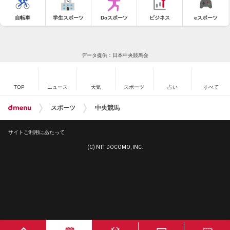
自転車
学生スポーツ
Doスポーツ
ビジネス
eスポーツ
データ提供：日本中央競馬会
TOP
ニュース
天気
スポーツ
占い
すべて
スポーツ
中央競馬
サイトご利用にあたって
(C) NTT DOCOMO, INC.