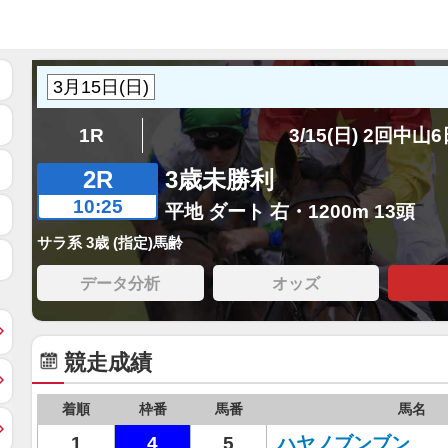
1R
3/15(日) 2回中山
2R
3歳未勝利
10:25
平地 ダート 右・1200m 13頭
サラ系 3歳 (指定)馬齢
データ分析
オッズ
競走成績
着順
枠番
馬番
馬名
1
4
5
ハヤノブンブン