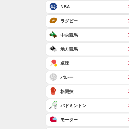
NBA
ラグビー
中央競馬
地方競馬
卓球
バレー
格闘技
バドミントン
モーター