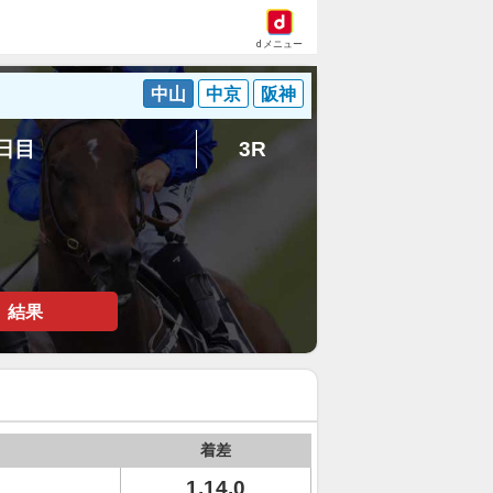
dメニュー
中山
中京
阪神
6日目
3R
結果
着差
1.14.0