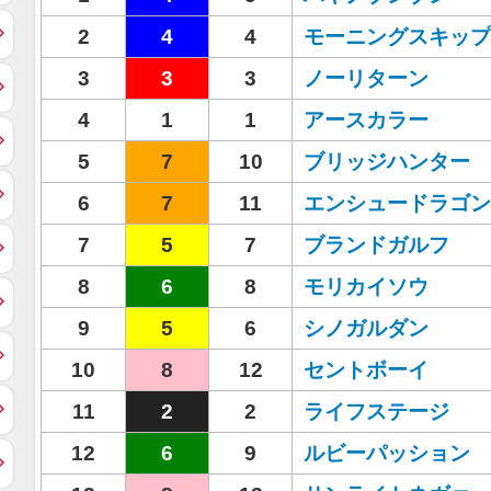
2
4
4
モーニングスキップ
3
3
3
ノーリターン
4
1
1
アースカラー
5
7
10
ブリッジハンター
6
7
11
エンシュードラゴン
7
5
7
ブランドガルフ
8
6
8
モリカイソウ
9
5
6
シノガルダン
10
8
12
セントボーイ
11
2
2
ライフステージ
12
6
9
ルビーパッション