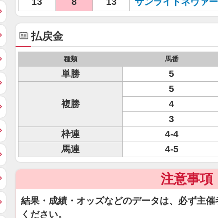
13
8
13
サンライトネヴァー
払戻金
種類
馬番
単勝
5
5
複勝
4
3
枠連
4-4
馬連
4-5
注意事項
結果・成績・オッズなどのデータは、必ず主催
ください。