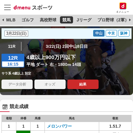
dメニュー
球
MLB
ゴルフ
高校野球
競馬
Jリーグ
プロ野球（2軍）
中山
中京
阪神
11R
3/22(日) 2回中山8日目
4歳以上900万円以下
12R
16:15
平地 ダート 右・1800m 14頭
サラ系 4歳以上 別定
データ分析
オッズ
結果
競走成績
着順
枠番
馬番
馬名
着差
1
1
1
メロンパワー
1.51.7