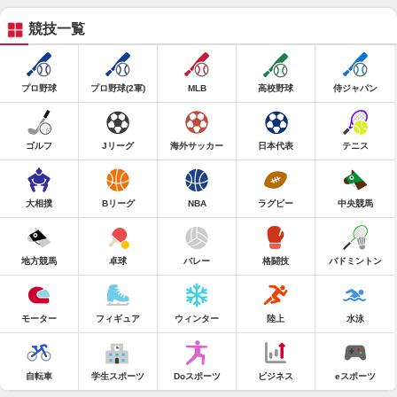
競技一覧
プロ野球
プロ野球(2軍)
MLB
高校野球
侍ジャパン
ゴルフ
Jリーグ
海外サッカー
日本代表
テニス
大相撲
Bリーグ
NBA
ラグビー
中央競馬
地方競馬
卓球
バレー
格闘技
バドミントン
モーター
フィギュア
ウィンター
陸上
水泳
自転車
学生スポーツ
Doスポーツ
ビジネス
eスポーツ