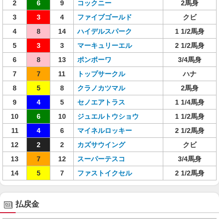
2
6
9
コックニー
2馬身
3
3
4
ファイブゴールド
クビ
4
8
14
ハイデルスパーク
1 1/2馬身
5
3
3
マーキュリーエル
2 1/2馬身
6
8
13
ポンポーワ
3/4馬身
7
7
11
トップサークル
ハナ
8
5
8
クラノカツマル
2馬身
9
4
5
セノエアトラス
1 1/4馬身
10
6
10
ジュエルトウショウ
1 1/2馬身
11
4
6
マイネルロッキー
2 1/2馬身
12
2
2
カズサウイング
クビ
13
7
12
スーパーテスコ
3/4馬身
14
5
7
ファストイクセル
2 1/2馬身
払戻金