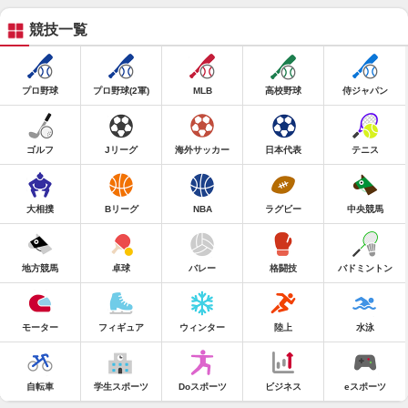
競技一覧
プロ野球
プロ野球(2軍)
MLB
高校野球
侍ジャパン
ゴルフ
Jリーグ
海外サッカー
日本代表
テニス
大相撲
Bリーグ
NBA
ラグビー
中央競馬
地方競馬
卓球
バレー
格闘技
バドミントン
モーター
フィギュア
ウィンター
陸上
水泳
自転車
学生スポーツ
Doスポーツ
ビジネス
eスポーツ