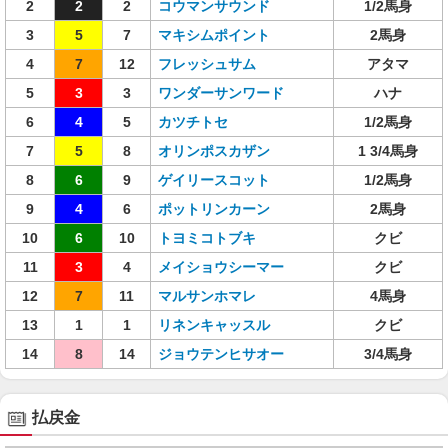
2
2
2
コウマンサウンド
1/2馬身
3
5
7
マキシムポイント
2馬身
4
7
12
フレッシュサム
アタマ
5
3
3
ワンダーサンワード
ハナ
6
4
5
カツチトセ
1/2馬身
7
5
8
オリンポスカザン
1 3/4馬身
8
6
9
ゲイリースコット
1/2馬身
9
4
6
ポットリンカーン
2馬身
10
6
10
トヨミコトブキ
クビ
11
3
4
メイショウシーマー
クビ
12
7
11
マルサンホマレ
4馬身
13
1
1
リネンキャッスル
クビ
14
8
14
ジョウテンヒサオー
3/4馬身
払戻金