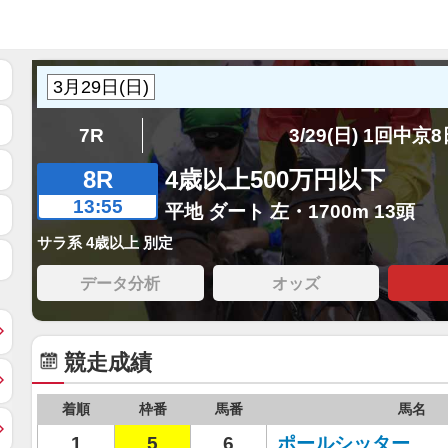
7R
3/29(日) 1回中京
8R
4歳以上500万円以下
13:55
平地 ダート 左・1700m 13頭
サラ系 4歳以上 別定
データ分析
オッズ
競走成績
着順
枠番
馬番
馬名
1
5
6
ポールシッター