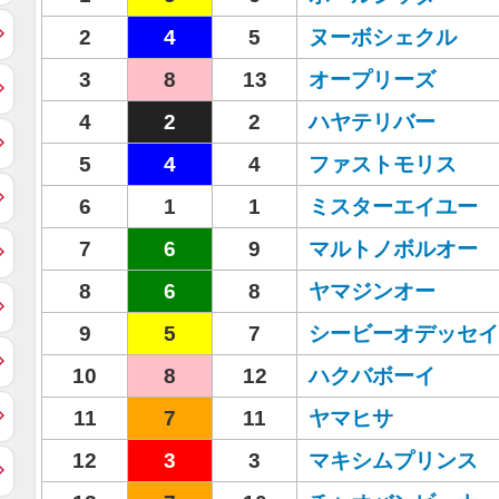
2
4
5
ヌーボシェクル
3
8
13
オープリーズ
4
2
2
ハヤテリバー
5
4
4
ファストモリス
6
1
1
ミスターエイユー
7
6
9
マルトノボルオー
8
6
8
ヤマジンオー
9
5
7
シービーオデッセイ
10
8
12
ハクバボーイ
11
7
11
ヤマヒサ
12
3
3
マキシムプリンス