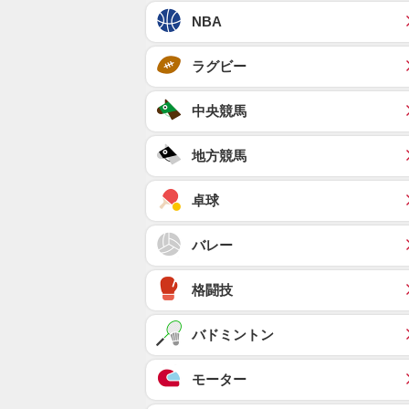
NBA
ラグビー
中央競馬
地方競馬
卓球
バレー
格闘技
バドミントン
モーター