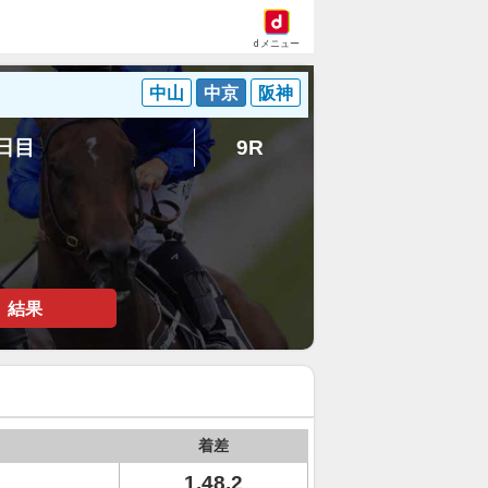
dメニュー
中山
中京
阪神
8日目
9R
結果
着差
1.48.2