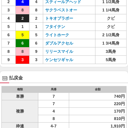
2
4
4
スティールアヘッド
1 1/2馬身
3
8
8
サクラベストオー
1 1/4馬身
4
2
2
トキオブラボー
クビ
5
1
1
フタイテン
クビ
6
5
5
ライトホーク
2 1/2馬身
7
6
6
ダブルアクセル
1 3/4馬身
8
8
9
リリースマイル
3馬身
9
3
3
ケンセツギャル
5馬身
払戻金
種類
馬番
金額
単勝
7
740円
7
220円
複勝
4
170円
8
810円
枠連
4-7
1,910円