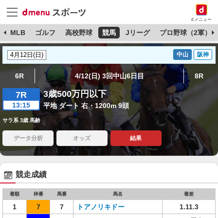
dメニュー
球
MLB
ゴルフ
高校野球
競馬
Jリーグ
プロ野球（2軍）
中山
阪神
6R
4/12(日) 3回中山6日目
8R
3歳500万円以下
7R
13:15
平地 ダート 右・1200m 9頭
サラ系 3歳 馬齢
データ分析
オッズ
結果
競走成績
着順
枠番
馬番
馬名
着差
1
7
7
トアノリキドー
1.11.3