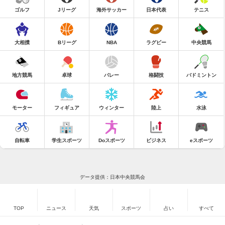
ゴルフ
Jリーグ
海外サッカー
日本代表
テニス
大相撲
Bリーグ
NBA
ラグビー
中央競馬
地方競馬
卓球
バレー
格闘技
バドミントン
モーター
フィギュア
ウィンター
陸上
水泳
自転車
学生スポーツ
Doスポーツ
ビジネス
eスポーツ
データ提供：日本中央競馬会
TOP
ニュース
天気
スポーツ
占い
すべて