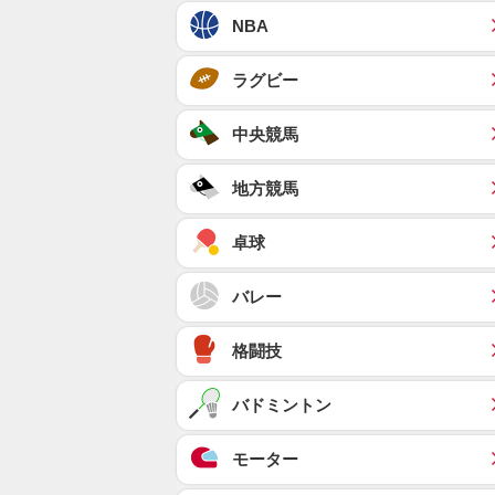
NBA
ラグビー
中央競馬
地方競馬
卓球
バレー
格闘技
バドミントン
モーター