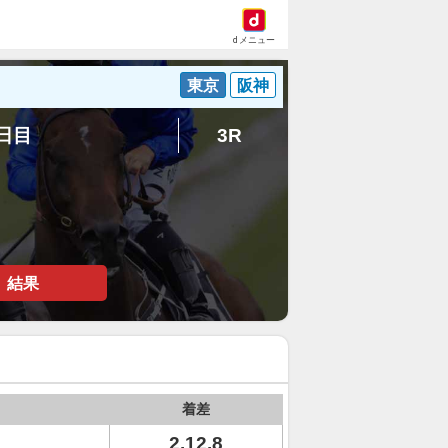
dメニュー
東京
阪神
3日目
3R
結果
着差
2.12.8