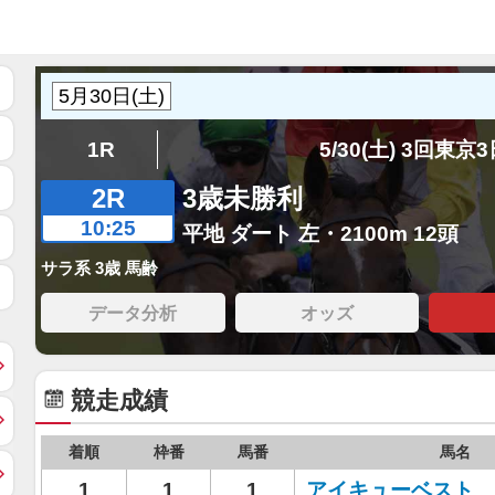
1R
5/30(土) 3回東京
2R
3歳未勝利
10:25
平地 ダート 左・2100m 12頭
サラ系 3歳 馬齢
データ分析
オッズ
競走成績
着順
枠番
馬番
馬名
1
1
1
アイキューベスト