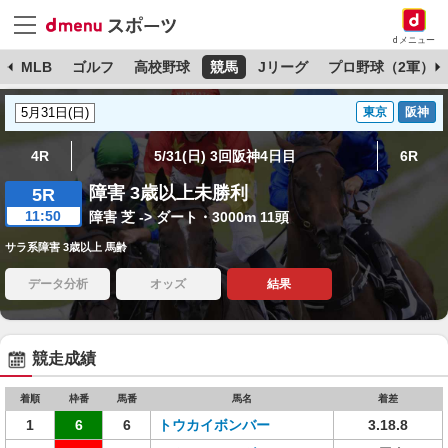
dメニュー
球
MLB
ゴルフ
高校野球
競馬
Jリーグ
プロ野球（2軍）
東京
阪神
4R
5/31(日) 3回阪神4日目
6R
障害 3歳以上未勝利
5R
11:50
障害 芝 -> ダート・3000m 11頭
サラ系障害 3歳以上 馬齢
データ分析
オッズ
結果
競走成績
着順
枠番
馬番
馬名
着差
1
6
6
トウカイボンバー
3.18.8