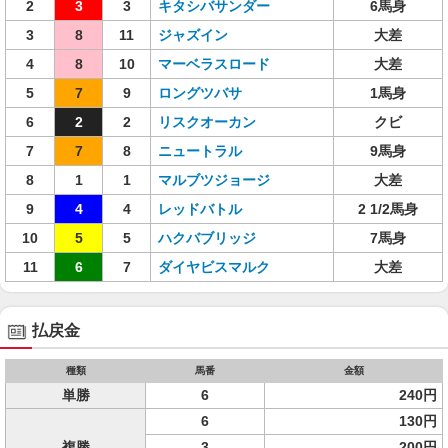
2
3
3
キタシバサンダー
6馬身
3
8
11
ジャズイン
大差
4
8
10
マーベラスロード
大差
5
7
9
ロングツバサ
1馬身
6
2
2
リスクオーカン
クビ
7
7
8
ニュートラル
9馬身
8
1
1
マルブツジョージ
大差
9
4
4
レッドバトル
2 1/2馬身
10
5
5
ハクバブリッジ
7馬身
11
6
7
ダイヤビスマルク
大差
払戻金
種類
馬番
金額
単勝
6
240円
6
130円
複勝
3
200円