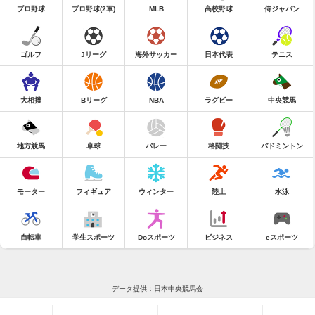
プロ野球
プロ野球(2軍)
MLB
高校野球
侍ジャパン
ゴルフ
Jリーグ
海外サッカー
日本代表
テニス
大相撲
Bリーグ
NBA
ラグビー
中央競馬
地方競馬
卓球
バレー
格闘技
バドミントン
モーター
フィギュア
ウィンター
陸上
水泳
自転車
学生スポーツ
Doスポーツ
ビジネス
eスポーツ
データ提供：日本中央競馬会