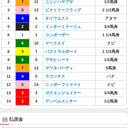
2
7
11
ニシノハヤブサ
1/2馬身
3
8
13
ビクトリーフラッグ
2 1/2馬身
4
4
6
タイウエスト
アタマ
5
2
2
インターミラージュ
3/4馬身
6
1
1
コンポーザー
1 1/4馬身
7
6
10
マークスイ
クビ
8
5
7
パストラルボーイ
1 1/2馬身
9
6
9
アサヒシーマ
1/2馬身
10
7
12
ヤワタバーディ
5馬身
11
4
5
ラコンテス
ハナ
12
8
14
ニッポーフリイート
クビ
13
3
3
ガクエンジョイナー
3/4馬身
14
3
4
アンベルスシチー
1/2馬身
払戻金