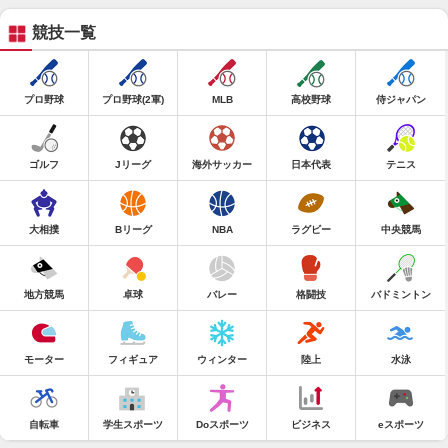
競技一覧
プロ野球
プロ野球(2軍)
MLB
高校野球
侍ジャパン
ゴルフ
Jリーグ
海外サッカー
日本代表
テニス
大相撲
Bリーグ
NBA
ラグビー
中央競馬
地方競馬
卓球
バレー
格闘技
バドミントン
モーター
フィギュア
ウィンター
陸上
水泳
自転車
学生スポーツ
Doスポーツ
ビジネス
eスポーツ