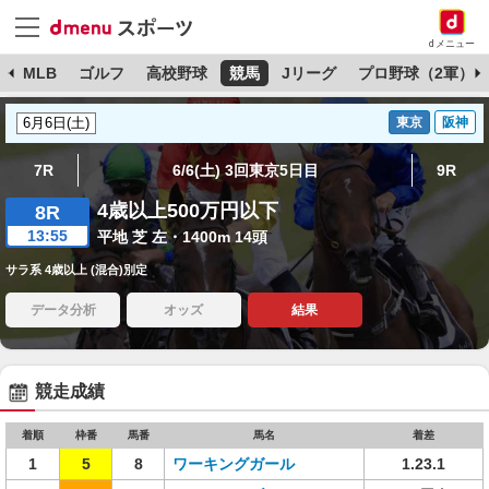
dメニュー
球
MLB
ゴルフ
高校野球
競馬
Jリーグ
プロ野球（2軍）
東京
阪神
7R
6/6(土) 3回東京5日目
9R
4歳以上500万円以下
8R
13:55
平地 芝 左・1400m 14頭
サラ系 4歳以上 (混合)別定
データ分析
オッズ
結果
競走成績
着順
枠番
馬番
馬名
着差
1
5
8
ワーキングガール
1.23.1