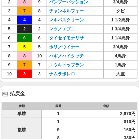
2
8
9
バンブーパッション
3/4馬身
3
7
8
チャンネルフォー
クビ
4
4
4
マキバスクリーン
1 1/2馬身
5
2
2
マツノエブエ
1 3/4馬身
6
6
6
タイセイモナリサ
1 1/4馬身
7
5
5
ホリノウイナー
3/4馬身
8
8
10
ハギノハイタッチ
4馬身
9
7
7
ユウキトップラン
1馬身
10
3
3
ナムラボレロ
大差
払戻金
種類
馬番
金額
単勝
1
2,870円
1
610円
複勝
9
160円
8
330円