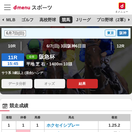
dメニュー
球
MLB
ゴルフ
高校野球
競馬
Jリーグ
プロ野球（2軍）
東京
阪神
10R
6/7(日) 3回阪神6日目
12R
阪急杯
11R
15:45
平地 芝 右・1400m 10頭
サラ系 3歳以上 (混合)ハンデ
データ分析
オッズ
結果
競走成績
着順
枠番
馬番
馬名
着差
1
1
1
ホクセイシプレー
1.25.2