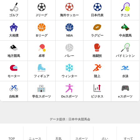
ゴルフ
Jリーグ
海外サッカー
日本代表
テニス
大相撲
Bリーグ
NBA
ラグビー
中央競馬
地方競馬
卓球
バレー
格闘技
バドミントン
モーター
フィギュア
ウィンター
陸上
水泳
自転車
学生スポーツ
Doスポーツ
ビジネス
eスポーツ
データ提供：日本中央競馬会
TOP
ニュース
天気
スポーツ
占い
すべて