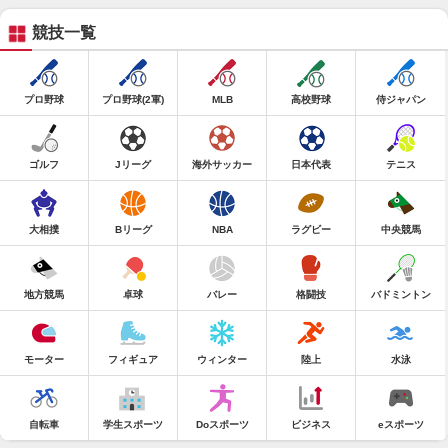
競技一覧
プロ野球
プロ野球(2軍)
MLB
高校野球
侍ジャパン
ゴルフ
Jリーグ
海外サッカー
日本代表
テニス
大相撲
Bリーグ
NBA
ラグビー
中央競馬
地方競馬
卓球
バレー
格闘技
バドミントン
モーター
フィギュア
ウィンター
陸上
水泳
自転車
学生スポーツ
Doスポーツ
ビジネス
eスポーツ