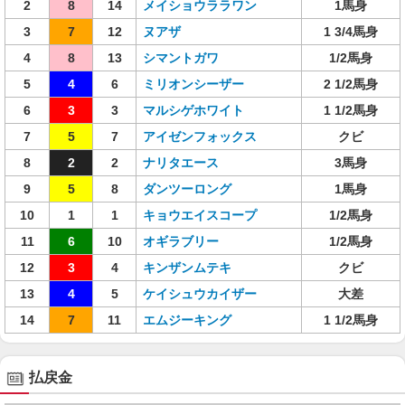
2
8
14
メイショウララワン
1馬身
3
7
12
ヌアザ
1 3/4馬身
4
8
13
シマントガワ
1/2馬身
5
4
6
ミリオンシーザー
2 1/2馬身
6
3
3
マルシゲホワイト
1 1/2馬身
7
5
7
アイゼンフォックス
クビ
8
2
2
ナリタエース
3馬身
9
5
8
ダンツーロング
1馬身
10
1
1
キョウエイスコープ
1/2馬身
11
6
10
オギラブリー
1/2馬身
12
3
4
キンザンムテキ
クビ
13
4
5
ケイシュウカイザー
大差
14
7
11
エムジーキング
1 1/2馬身
払戻金