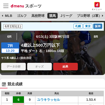
dメニュー
球
MLB
ゴルフ
高校野球
競馬
Jリーグ
プロ野球（2軍）
札幌
東京
阪神
6R
6/13(土) 3回阪神7日目
8R
4歳以上500万円以下
7R
13:20
平地 ダート 右・1800m 14頭
サラ系 4歳以上 (混合)別定
データ分析
オッズ
結果
競走成績
着順
枠番
馬番
馬名
着差
1
6
9
ユウキラッセル
1.53.4