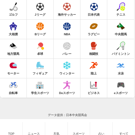
ゴルフ
Jリーグ
海外サッカー
日本代表
テニス
大相撲
Bリーグ
NBA
ラグビー
中央競馬
地方競馬
卓球
バレー
格闘技
バドミントン
モーター
フィギュア
ウィンター
陸上
水泳
自転車
学生スポーツ
Doスポーツ
ビジネス
eスポーツ
データ提供：日本中央競馬会
TOP
ニュース
天気
スポーツ
占い
すべて