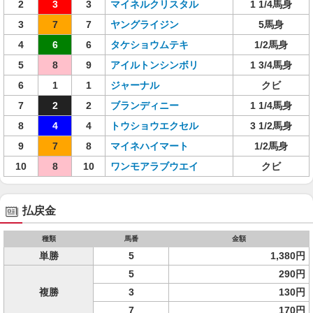
2
3
3
マイネルクリスタル
1 1/4馬身
3
7
7
ヤングライジン
5馬身
4
6
6
タケショウムテキ
1/2馬身
5
8
9
アイルトンシンボリ
1 3/4馬身
6
1
1
ジャーナル
クビ
7
2
2
ブランディニー
1 1/4馬身
8
4
4
トウショウエクセル
3 1/2馬身
9
7
8
マイネハイマート
1/2馬身
10
8
10
ワンモアラブウエイ
クビ
払戻金
種類
馬番
金額
単勝
5
1,380円
5
290円
複勝
3
130円
7
170円