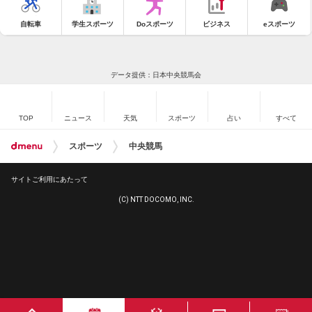
自転車
学生スポーツ
Doスポーツ
ビジネス
eスポーツ
データ提供：日本中央競馬会
TOP
ニュース
天気
スポーツ
占い
すべて
スポーツ
中央競馬
サイトご利用にあたって
(C) NTT DOCOMO, INC.