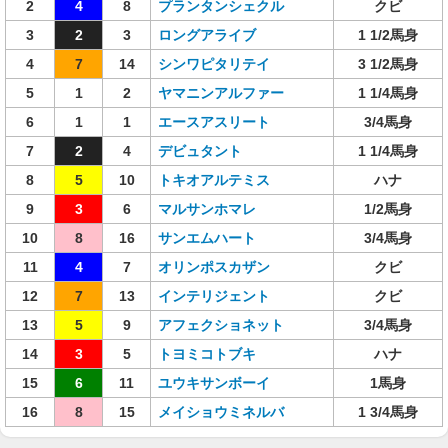
2
4
8
プランタンシェクル
クビ
3
2
3
ロングアライブ
1 1/2馬身
4
7
14
シンワピタリテイ
3 1/2馬身
5
1
2
ヤマニンアルファー
1 1/4馬身
6
1
1
エースアスリート
3/4馬身
7
2
4
デビュタント
1 1/4馬身
8
5
10
トキオアルテミス
ハナ
9
3
6
マルサンホマレ
1/2馬身
10
8
16
サンエムハート
3/4馬身
11
4
7
オリンポスカザン
クビ
12
7
13
インテリジェント
クビ
13
5
9
アフェクショネット
3/4馬身
14
3
5
トヨミコトブキ
ハナ
15
6
11
ユウキサンボーイ
1馬身
16
8
15
メイショウミネルバ
1 3/4馬身