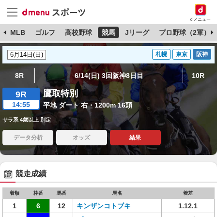
dメニュー
球
MLB
ゴルフ
高校野球
競馬
Jリーグ
プロ野球（2軍）
札幌
東京
阪神
8R
6/14(日) 3回阪神8日目
10R
鷹取特別
9R
14:55
平地 ダート 右・1200m 16頭
サラ系 4歳以上 別定
データ分析
オッズ
結果
競走成績
着順
枠番
馬番
馬名
着差
1
6
12
キンザンコトブキ
1.12.1