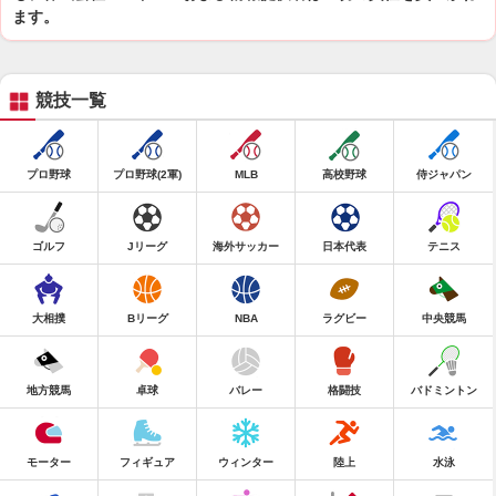
ます。
競技一覧
プロ野球
プロ野球(2軍)
MLB
高校野球
侍ジャパン
ゴルフ
Jリーグ
海外サッカー
日本代表
テニス
大相撲
Bリーグ
NBA
ラグビー
中央競馬
地方競馬
卓球
バレー
格闘技
バドミントン
モーター
フィギュア
ウィンター
陸上
水泳