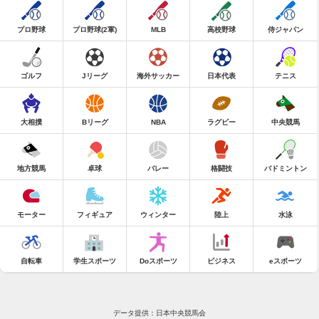
プロ野球
プロ野球(2軍)
MLB
高校野球
侍ジャパン
ゴルフ
Jリーグ
海外サッカー
日本代表
テニス
大相撲
Bリーグ
NBA
ラグビー
中央競馬
地方競馬
卓球
バレー
格闘技
バドミントン
モーター
フィギュア
ウィンター
陸上
水泳
自転車
学生スポーツ
Doスポーツ
ビジネス
eスポーツ
データ提供：日本中央競馬会