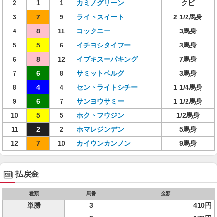
2
1
1
カミノグリーン
クビ
3
7
9
ライトスイート
2 1/2馬身
4
8
11
コックニー
3馬身
5
5
6
イチヨシタイフー
3馬身
6
8
12
イブキスーパキング
7馬身
7
6
8
サミットベルグ
3馬身
8
4
4
セントライトシチー
1 1/4馬身
9
6
7
サンヨウサミー
1 1/2馬身
10
5
5
ホクトフウジン
1/2馬身
11
2
2
ホマレジンデン
5馬身
12
7
10
カイウンカンノン
9馬身
払戻金
種類
馬番
金額
単勝
3
410円