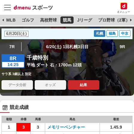
dメニュー
球
MLB
ゴルフ
高校野球
競馬
Jリーグ
プロ野球（2軍）
札幌
福島
中京
7R
6/20(土) 1回札幌3日目
9R
千歳特別
8R
14:25
平地 ダート 右・1700m 12頭
サラ系 3歳以上 別定
データ分析
オッズ
結果
競走成績
着順
枠番
馬番
馬名
着差
1
3
3
メモリーベンチャー
1.45.9