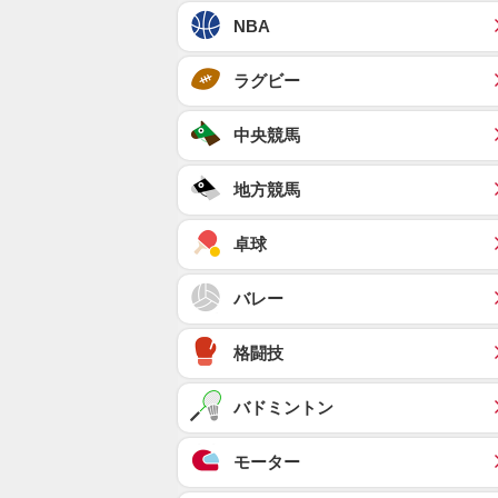
NBA
ラグビー
中央競馬
地方競馬
卓球
バレー
格闘技
バドミントン
モーター