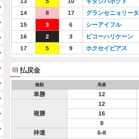
13
5
10
キタシバホクト
14
8
17
グランセニョリータ
15
3
6
シーアイフル
16
2
3
ビコーハリケーン
17
5
9
ホクセイピアス
払戻金
種類
馬番
単勝
12
12
複勝
16
8
枠連
6-8