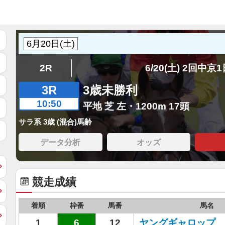
2R
6/20(土) 2回中京
3R
3歳未勝利
10:50
平地 芝 左・1200m 17頭
サラ系 3歳 (混合)馬齢
データ分析
オッズ
競走成績
着順
枠番
馬番
馬名
1
6
12
ヤングギャロップ