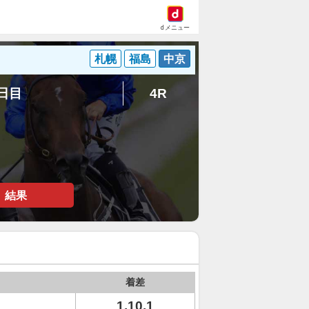
dメニュー
札幌
福島
中京
1日目
4R
結果
着差
1.10.1