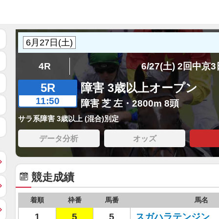
4R
6/27(土) 2回中京
5R
障害 3歳以上オープン
11:50
障害 芝 左・2800m 8頭
サラ系障害 3歳以上 (混合)別定
データ分析
オッズ
競走成績
着順
枠番
馬番
馬名
1
5
5
スガハラテンジン