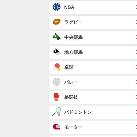
NBA
ラグビー
中央競馬
地方競馬
卓球
バレー
格闘技
バドミントン
モーター