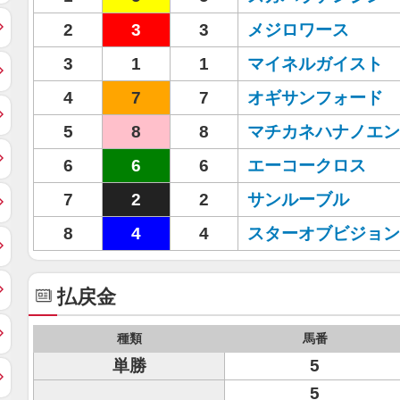
2
3
3
メジロワース
3
1
1
マイネルガイスト
4
7
7
オギサンフォード
5
8
8
マチカネハナノエン
6
6
6
エーコークロス
7
2
2
サンルーブル
8
4
4
スターオブビジョン
払戻金
種類
馬番
単勝
5
5