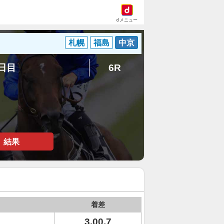
dメニュー
札幌
福島
中京
3日目
6R
結果
着差
3.00.7