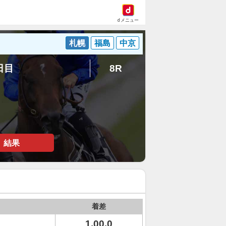
dメニュー
札幌
福島
中京
8日目
8R
結果
着差
1.00.0