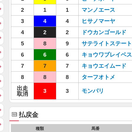
2
1
1
マンノエース
3
4
4
ヒサノマーヤ
4
2
2
ドウカンゴールド
5
8
9
サテライトステート
6
6
6
キョウワブレイベス
7
7
7
キョウエイムード
8
8
8
ターフオトメ
出走
3
3
モンパリ
取消
払戻金
種類
馬番