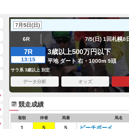
6R
7/5(日) 1回札幌
7R
3歳以上500万円以下
13:15
平地 ダート 右・1000m 9頭
サラ系 3歳以上 別定
データ分析
オッズ
競走成績
着順
枠番
馬番
馬名
1
5
5
ピーチボーイ