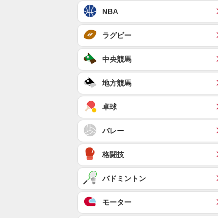
NBA
ラグビー
中央競馬
地方競馬
卓球
バレー
格闘技
バドミントン
モーター