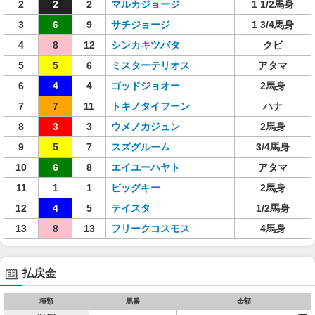
2
2
2
マルカジョージ
1 1/2馬身
3
6
9
サチジョージ
1 3/4馬身
4
8
12
シンカキツバタ
クビ
5
5
6
ミスターテリオス
アタマ
6
4
4
ゴッドジョオー
2馬身
7
7
11
トキノタイフーン
ハナ
8
3
3
ウメノカジュン
2馬身
9
5
7
スズグルーム
3/4馬身
10
6
8
エイユーハヤト
アタマ
11
1
1
ビッグキー
2馬身
12
4
5
テイスタ
1/2馬身
13
8
13
フリークコスモス
4馬身
払戻金
種類
馬番
金額