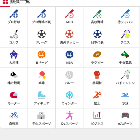
競技一覧
プロ野球
プロ野球(2軍)
MLB
高校野球
侍ジャパン
ゴルフ
Jリーグ
海外サッカー
日本代表
テニス
大相撲
Bリーグ
NBA
ラグビー
中央競馬
地方競馬
卓球
バレー
格闘技
バドミントン
モーター
フィギュア
ウィンター
陸上
水泳
自転車
学生スポーツ
Doスポーツ
ビジネス
eスポーツ