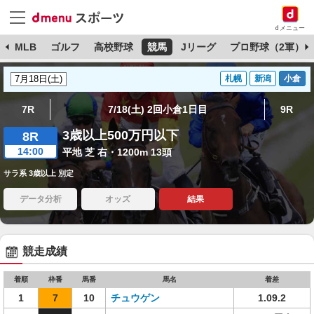
dメニュー
球
MLB
ゴルフ
高校野球
競馬
Jリーグ
プロ野球（2軍）
札幌
新潟
小倉
7R
7/18(土) 2回小倉1日目
9R
3歳以上500万円以下
8R
14:00
平地 芝 右・1200m 13頭
サラ系 3歳以上 別定
データ分析
オッズ
結果
競走成績
着順
枠番
馬番
馬名
着差
1
7
10
チュウゲン
1.09.2