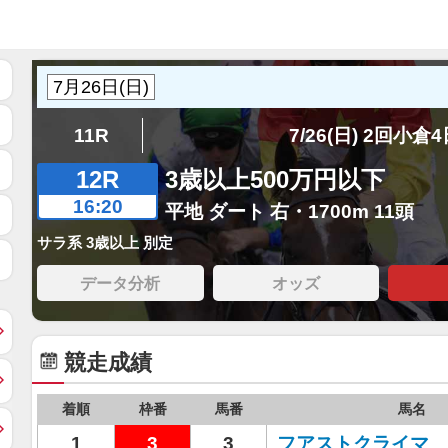
11R
7/26(日) 2回小倉
12R
3歳以上500万円以下
16:20
平地 ダート 右・1700m 11頭
サラ系 3歳以上 別定
データ分析
オッズ
競走成績
着順
枠番
馬番
馬名
1
3
3
フアストクライマ