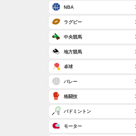
NBA
ラグビー
中央競馬
地方競馬
卓球
バレー
格闘技
バドミントン
モーター