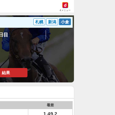
dメニュー
札幌
新潟
小倉
4日目
結果
着差
1.49.2