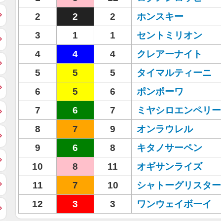
2
2
2
ホンスキー
3
1
1
セントミリオン
4
4
4
クレアーナイト
5
5
5
タイマルティーニ
6
5
6
ポンポーワ
7
6
7
ミヤシロエンペリー
8
7
9
オンラウレル
9
6
8
キタノサーペン
10
8
11
オギサンライズ
11
7
10
シャトーグリスター
12
3
3
ワンウェイボーイ