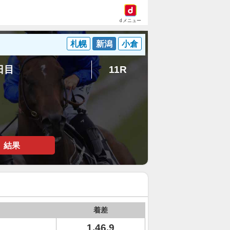
dメニュー
札幌
新潟
小倉
6日目
11R
結果
着差
1.46.9