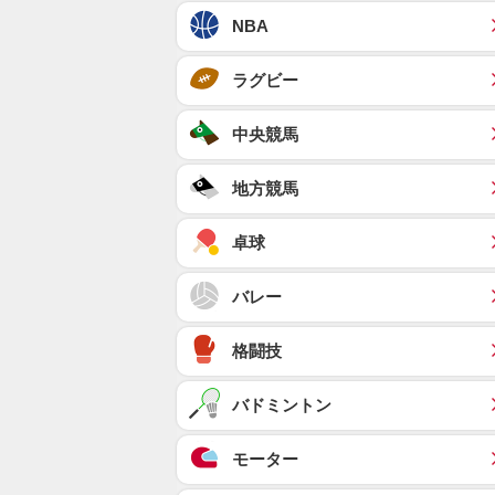
NBA
ラグビー
中央競馬
地方競馬
卓球
バレー
格闘技
バドミントン
モーター