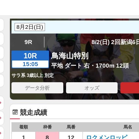
9R
8/2(日) 2回新潟
10R
鳥海山特別
15:05
平地 ダート 右・1700m 12頭
サラ系 3歳以上 別定
データ分析
オッズ
競走成績
着順
枠番
馬番
馬名
1
8
12
ロクメンロッピ