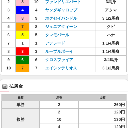
2
8
10
ファンドリエバート
3馬身
3
4
4
ヤングギャロップ
アタマ
4
8
9
ホクセイバンドル
3 1/2馬身
5
7
8
ジュニアクィーン
クビ
6
5
5
タマモパール
ハナ
7
1
1
アデレード
1 1/4馬身
8
3
3
ルーブルボーイ
1 1/4馬身
9
6
6
クロスファイア
3/4馬身
10
7
7
エイシンテリオス
3 1/2馬身
払戻金
種類
馬番
金額
単勝
2
260円
2
120円
複勝
10
130円
4
120円