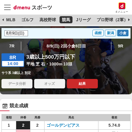
dメニュー
球
MLB
ゴルフ
高校野球
競馬
Jリーグ
プロ野球（2軍）
函館
新潟
小倉
7R
8/9(日) 2回小倉8日目
9R
3歳以上500万円以下
8R
14:00
平地 芝 右・1000m 10頭
サラ系 3歳以上 別定
データ分析
オッズ
結果
競走成績
着順
枠番
馬番
馬名
着差
1
2
2
ゴールデンピアス
5.74.0