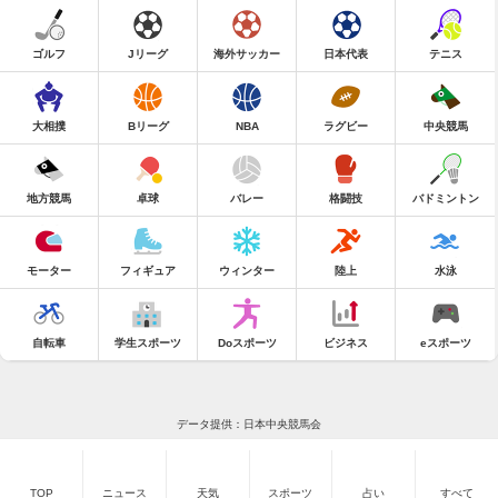
ゴルフ
Jリーグ
海外サッカー
日本代表
テニス
大相撲
Bリーグ
NBA
ラグビー
中央競馬
地方競馬
卓球
バレー
格闘技
バドミントン
モーター
フィギュア
ウィンター
陸上
水泳
自転車
学生スポーツ
Doスポーツ
ビジネス
eスポーツ
データ提供：日本中央競馬会
TOP
ニュース
天気
スポーツ
占い
すべて