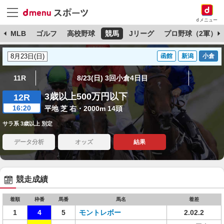
dメニュー
球
MLB
ゴルフ
高校野球
競馬
Jリーグ
プロ野球（2軍）
函館
新潟
小倉
11R
8/23(日) 3回小倉4日目
3歳以上500万円以下
12R
16:20
平地 芝 右・2000m 14頭
サラ系 3歳以上 別定
データ分析
オッズ
結果
競走成績
着順
枠番
馬番
馬名
着差
1
4
5
モントレボー
2.02.2