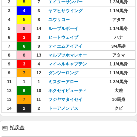
2
5
7
エイユーサンバー
1 3/4馬身
3
4
6
ヤマヒサウイング
1 1/4馬身
4
5
8
ユウリコー
アタマ
5
8
14
ルーブルボーイ
1 1/4馬身
6
3
3
ヒートウェイブ
ハナ
7
6
9
テイエムアイアイ
3/4馬身
8
8
13
マルブツホマレオー
アタマ
9
3
4
マイネルキャプテン
1 1/4馬身
9
7
12
ダンツーロング
1 1/4馬身
11
1
1
ミスターアロー
1 3/4馬身
12
6
10
ホクセイビューティ
大差
13
7
11
フジヤマタイセイ
10馬身
14
2
2
トーアメンデス
クビ
払戻金