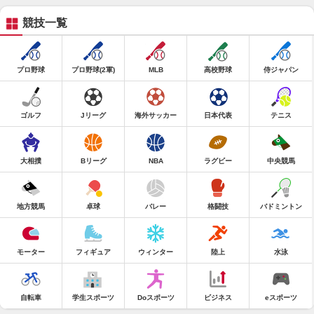
競技一覧
プロ野球
プロ野球(2軍)
MLB
高校野球
侍ジャパン
ゴルフ
Jリーグ
海外サッカー
日本代表
テニス
大相撲
Bリーグ
NBA
ラグビー
中央競馬
地方競馬
卓球
バレー
格闘技
バドミントン
モーター
フィギュア
ウィンター
陸上
水泳
自転車
学生スポーツ
Doスポーツ
ビジネス
eスポーツ