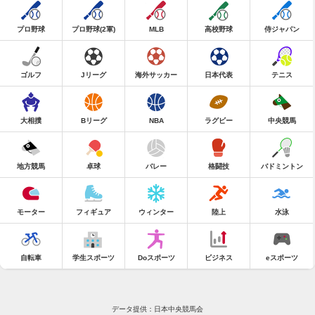
プロ野球
プロ野球(2軍)
MLB
高校野球
侍ジャパン
ゴルフ
Jリーグ
海外サッカー
日本代表
テニス
大相撲
Bリーグ
NBA
ラグビー
中央競馬
地方競馬
卓球
バレー
格闘技
バドミントン
モーター
フィギュア
ウィンター
陸上
水泳
自転車
学生スポーツ
Doスポーツ
ビジネス
eスポーツ
データ提供：日本中央競馬会