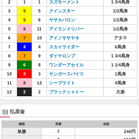
2
1
1
スズモーメント
1 3/4馬身
3
5
5
クインスター
1/2馬身
4
5
6
ヤサカバロン
1/2馬身
5
8
11
アイランドリバー
1/2馬身
6
7
10
アイノササヤキ
アタマ
7
4
4
スカイライダー
6馬身
8
7
9
ダイヤロンプ
1 3/4馬身
9
6
8
ワンダーアセイル
1 1/4馬身
10
3
3
ヤンガースパイス
1馬身
11
8
12
シーブライト
4馬身
12
2
2
ブラックシャトー
大差
払戻金
種類
馬番
金額
単勝
7
240円