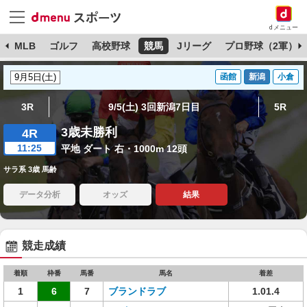
dメニュー
球
MLB
ゴルフ
高校野球
競馬
Jリーグ
プロ野球（2軍）
函館
新潟
小倉
3R
9/5(土) 3回新潟7日目
5R
3歳未勝利
4R
11:25
平地 ダート 右・1000m 12頭
サラ系 3歳 馬齢
データ分析
オッズ
結果
競走成績
着順
枠番
馬番
馬名
着差
1
6
7
ブランドラブ
1.01.4