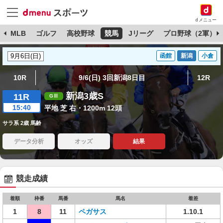
dメニュー
球
MLB
ゴルフ
高校野球
競馬
Jリーグ
プロ野球（2軍）
函館
新潟
小倉
10R
9/6(日) 3回新潟8日目
12R
新潟3歳S
11R
15:40
平地 芝 右・1200m 12頭
サラ系 2歳 馬齢
データ分析
オッズ
結果
競走成績
着順
枠番
馬番
馬名
着差
1
8
11
ペガサス
1.10.1