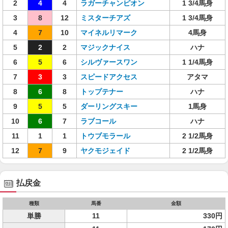
2
4
4
ラガーチャンピオン
1 3/4馬身
3
8
12
ミスターチアズ
1 3/4馬身
4
7
10
マイネルリマーク
4馬身
5
2
2
マジックナイス
ハナ
6
5
6
シルヴァースワン
1 1/4馬身
7
3
3
スピードアクセス
アタマ
8
6
8
トップテナー
ハナ
9
5
5
ダーリングスキー
1馬身
10
6
7
ラブコール
ハナ
11
1
1
トウブモラール
2 1/2馬身
12
7
9
ヤクモジェイド
2 1/2馬身
払戻金
種類
馬番
金額
単勝
11
330円