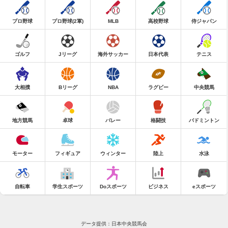
プロ野球
プロ野球(2軍)
MLB
高校野球
侍ジャパン
ゴルフ
Jリーグ
海外サッカー
日本代表
テニス
大相撲
Bリーグ
NBA
ラグビー
中央競馬
地方競馬
卓球
バレー
格闘技
バドミントン
モーター
フィギュア
ウィンター
陸上
水泳
自転車
学生スポーツ
Doスポーツ
ビジネス
eスポーツ
データ提供：日本中央競馬会