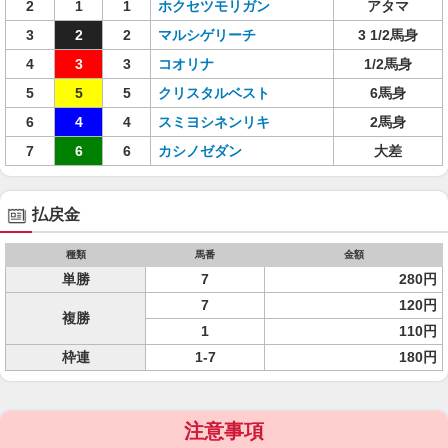
2
1
1
ホクセツモリガン
アタマ
3
2
2
マルシゲリーチ
3 1/2馬身
4
3
3
コオリナ
1/2馬身
5
5
5
クリスタルベスト
6馬身
6
4
4
スミヨシネンリキ
2馬身
7
6
6
カシノゼダン
大差
払戻金
種類
馬番
金額
単勝
7
280円
7
120円
複勝
1
110円
枠連
1-7
180円
注意事項