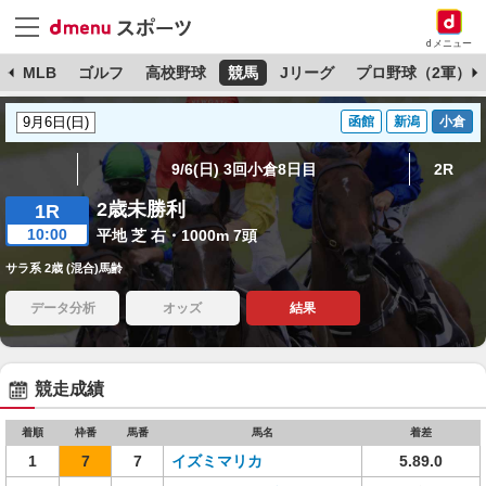
dメニュー
球
MLB
ゴルフ
高校野球
競馬
Jリーグ
プロ野球（2軍）
函館
新潟
小倉
9/6(日) 3回小倉8日目
2R
2歳未勝利
1R
10:00
平地 芝 右・1000m 7頭
サラ系 2歳 (混合)馬齢
データ分析
オッズ
結果
競走成績
着順
枠番
馬番
馬名
着差
1
7
7
イズミマリカ
5.89.0