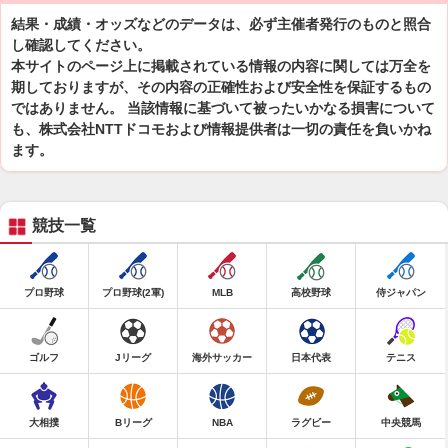
結果・成績・オッズなどのデータは、必ず主催者発行のものと照合
し確認してください。
本サイトのページ上に掲載されている情報の内容に関しては万全を
期しておりますが、その内容の正確性および安全性を保証するもの
ではありません。 当該情報に基づいて被ったいかなる損害について
も、株式会社NTTドコモおよび情報提供者は一切の責任を負いかね
ます。
競技一覧
プロ野球
プロ野球(2軍)
MLB
高校野球
侍ジャパン
ゴルフ
Jリーグ
海外サッカー
日本代表
テニス
大相撲
Bリーグ
NBA
ラグビー
中央競馬