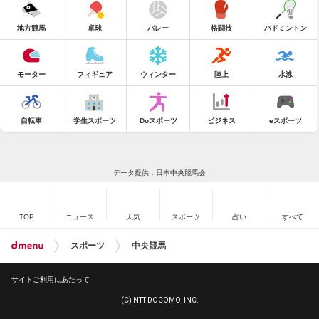
地方競馬
卓球
バレー
格闘技
バドミントン
モーター
フィギュア
ウィンター
陸上
水泳
自転車
学生スポーツ
Doスポーツ
ビジネス
eスポーツ
データ提供：日本中央競馬会
TOP
ニュース
天気
スポーツ
占い
すべて
スポーツ
中央競馬
サイトご利用にあたって
(C) NTT DOCOMO, INC.