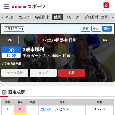
dメニュー
球
MLB
ゴルフ
高校野球
競馬
Jリーグ
プロ野球（2軍）
函館
中山
阪神
2R
9/12(土) 4回阪神1日目
4R
3歳未勝利
3R
10:50
平地 ダート 右・1400m 10頭
サラ系 3歳 馬齢
データ分析
オッズ
結果
競走成績
着順
枠番
馬番
馬名
着差
1
8
9
カルストンセンス
1.27.6