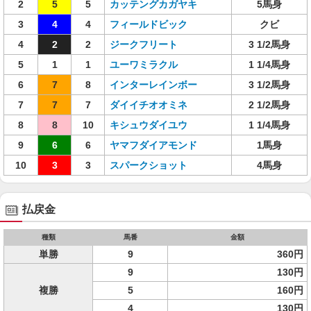
2
5
5
カッテングカガヤキ
5馬身
3
4
4
フィールドビック
クビ
4
2
2
ジークフリート
3 1/2馬身
5
1
1
ユーワミラクル
1 1/4馬身
6
7
8
インターレインボー
3 1/2馬身
7
7
7
ダイイチオオミネ
2 1/2馬身
8
8
10
キシュウダイユウ
1 1/4馬身
9
6
6
ヤマフダイアモンド
1馬身
10
3
3
スパークショット
4馬身
払戻金
種類
馬番
金額
単勝
9
360円
9
130円
複勝
5
160円
4
130円