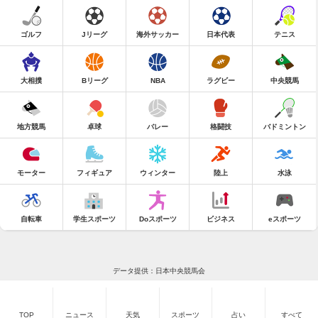
ゴルフ
Jリーグ
海外サッカー
日本代表
テニス
大相撲
Bリーグ
NBA
ラグビー
中央競馬
地方競馬
卓球
バレー
格闘技
バドミントン
モーター
フィギュア
ウィンター
陸上
水泳
自転車
学生スポーツ
Doスポーツ
ビジネス
eスポーツ
データ提供：日本中央競馬会
TOP
ニュース
天気
スポーツ
占い
すべて