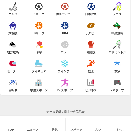
ゴルフ
Jリーグ
海外サッカー
日本代表
テニス
大相撲
Bリーグ
NBA
ラグビー
中央競馬
地方競馬
卓球
バレー
格闘技
バドミントン
モーター
フィギュア
ウィンター
陸上
水泳
自転車
学生スポーツ
Doスポーツ
ビジネス
eスポーツ
データ提供：日本中央競馬会
TOP
ニュース
天気
スポーツ
占い
すべて