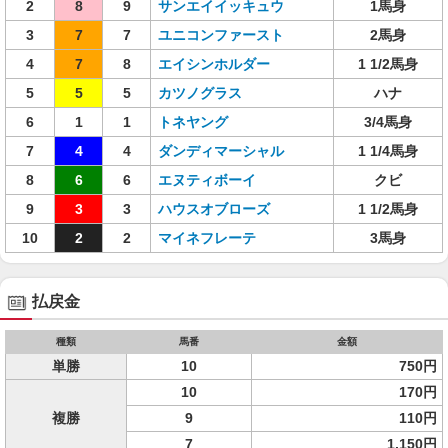
2
8
9
サンエイイッキュウ
1馬身
3
7
7
ユニコンファースト
2馬身
4
7
8
エイシンホルダー
1 1/2馬身
5
5
5
カツノグラス
ハナ
6
1
1
トネヤング
3/4馬身
7
4
4
ダンディマーシャル
1 1/4馬身
8
6
6
エヌティボーイ
クビ
9
3
3
ハウスオブローズ
1 1/2馬身
10
2
2
マイネフレーテ
3馬身
払戻金
種類
馬番
金額
単勝
10
750円
10
170円
複勝
9
110円
7
1,150円