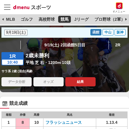
dメニュー
球
MLB
ゴルフ
高校野球
競馬
Jリーグ
プロ野球（2軍）
函館
中山
阪神
9/19(土) 2回函館5日目
2R
2歳未勝利
1R
10:40
平地 芝 右・1200m 10頭
サラ系 2歳 (混合)馬齢
データ分析
オッズ
結果
競走成績
着順
枠番
馬番
馬名
着差
1
8
10
フラッシュニュース
1.13.4