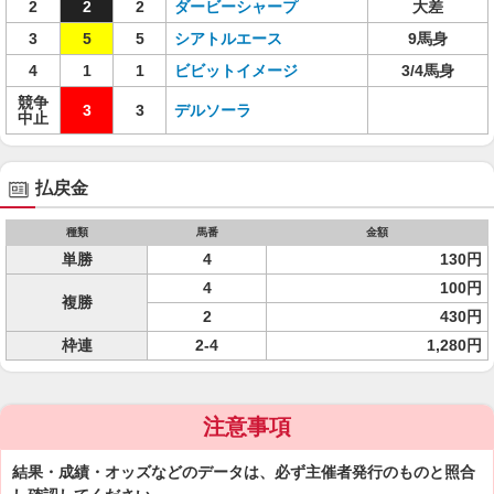
2
2
2
ダービーシャープ
大差
3
5
5
シアトルエース
9馬身
4
1
1
ビビットイメージ
3/4馬身
競争
3
3
デルソーラ
中止
払戻金
種類
馬番
金額
単勝
4
130円
4
100円
複勝
2
430円
枠連
2-4
1,280円
注意事項
結果・成績・オッズなどのデータは、必ず主催者発行のものと照合