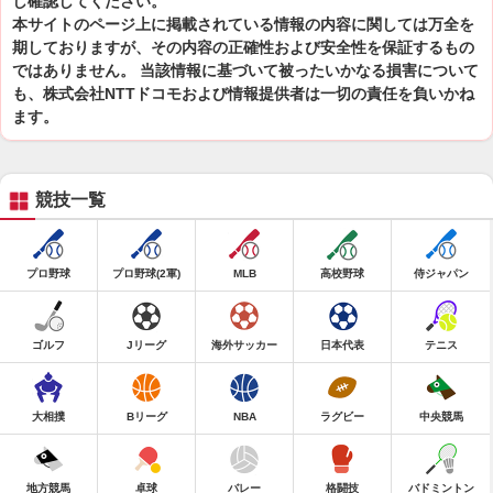
し確認してください。
本サイトのページ上に掲載されている情報の内容に関しては万全を
期しておりますが、その内容の正確性および安全性を保証するもの
ではありません。 当該情報に基づいて被ったいかなる損害について
も、株式会社NTTドコモおよび情報提供者は一切の責任を負いかね
ます。
競技一覧
プロ野球
プロ野球(2軍)
MLB
高校野球
侍ジャパン
ゴルフ
Jリーグ
海外サッカー
日本代表
テニス
大相撲
Bリーグ
NBA
ラグビー
中央競馬
地方競馬
卓球
バレー
格闘技
バドミントン