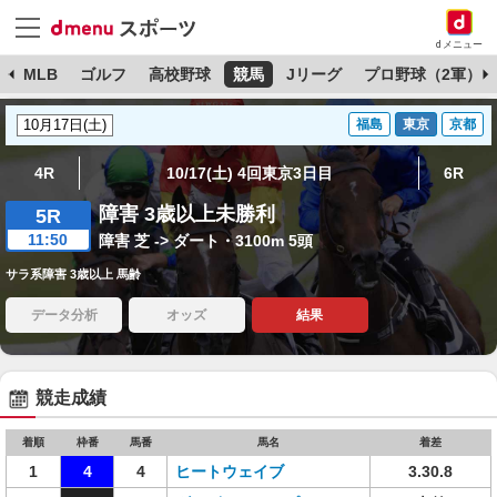
dメニュー
球
MLB
ゴルフ
高校野球
競馬
Jリーグ
プロ野球（2軍）
福島
東京
京都
4R
10/17(土) 4回東京3日目
6R
障害 3歳以上未勝利
5R
11:50
障害 芝 -> ダート・3100m 5頭
サラ系障害 3歳以上 馬齢
データ分析
オッズ
結果
競走成績
着順
枠番
馬番
馬名
着差
1
4
4
ヒートウェイブ
3.30.8