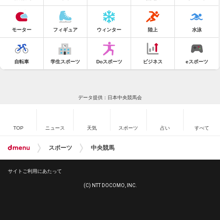
モーター
フィギュア
ウィンター
陸上
水泳
自転車
学生スポーツ
Doスポーツ
ビジネス
eスポーツ
データ提供：日本中央競馬会
TOP
ニュース
天気
スポーツ
占い
すべて
スポーツ
中央競馬
サイトご利用にあたって
(C) NTT DOCOMO, INC.