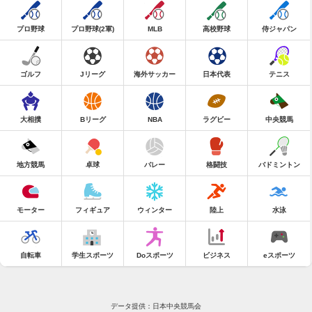
プロ野球
プロ野球(2軍)
MLB
高校野球
侍ジャパン
ゴルフ
Jリーグ
海外サッカー
日本代表
テニス
大相撲
Bリーグ
NBA
ラグビー
中央競馬
地方競馬
卓球
バレー
格闘技
バドミントン
モーター
フィギュア
ウィンター
陸上
水泳
自転車
学生スポーツ
Doスポーツ
ビジネス
eスポーツ
データ提供：日本中央競馬会