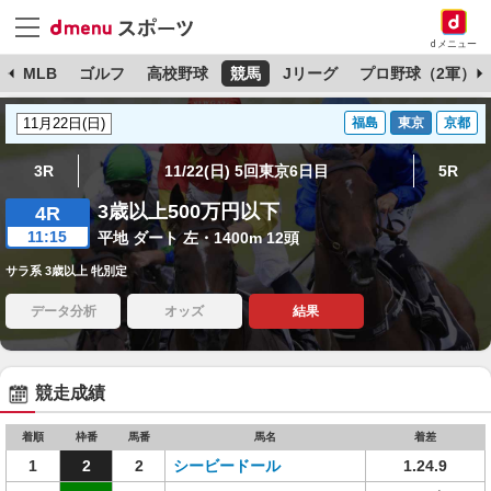
dメニュー
球
MLB
ゴルフ
高校野球
競馬
Jリーグ
プロ野球（2軍）
福島
東京
京都
3R
11/22(日) 5回東京6日目
5R
3歳以上500万円以下
4R
11:15
平地 ダート 左・1400m 12頭
サラ系 3歳以上 牝別定
データ分析
オッズ
結果
競走成績
着順
枠番
馬番
馬名
着差
1
2
2
シービードール
1.24.9