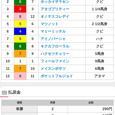
2
6
7
ホッカイサラセン
クビ
3
3
3
アタゴプリティー
1 1/4馬身
4
8
12
オノテスコレデイ
クビ
5
5
6
マツノット
2 1/2馬身
6
4
4
マミーミッテル
クビ
7
5
5
アイノパーシャ
ハナ
8
6
8
キクカフローラル
クビ
9
7
9
ハクセツチェリー
5馬身
10
1
1
フィールファイン
9馬身
11
7
10
メイスンボサツ
6馬身
12
8
11
ポケットフルジョイ
アタマ
払戻金
種類
馬番
金額
単勝
2
290円