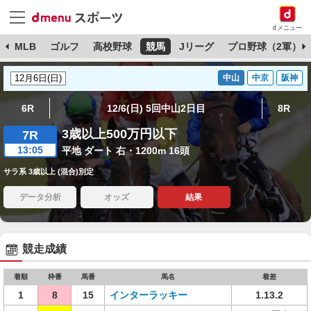
dメニュー
球
MLB
ゴルフ
高校野球
競馬
Jリーグ
プロ野球（2軍）
中山
中京
阪神
6R
12/6(日) 5回中山2日目
8R
3歳以上500万円以下
7R
13:05
平地 ダート 右・1200m 16頭
サラ系 3歳以上 (混合)別定
データ分析
オッズ
結果
競走成績
着順
枠番
馬番
馬名
着差
1
8
15
インターラッキー
1.13.2