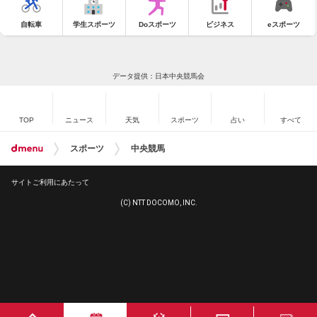
自転車
学生スポーツ
Doスポーツ
ビジネス
eスポーツ
データ提供：日本中央競馬会
TOP
ニュース
天気
スポーツ
占い
すべて
スポーツ
中央競馬
サイトご利用にあたって
(C) NTT DOCOMO, INC.