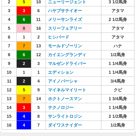
2
5
10
ニューリージェント
3 1/2馬身
3
3
6
ハヤブサテイオー
アタマ
4
6
11
メリーサンライズ
2 1/2馬身
5
8
16
スリーフェアリー
アタマ
6
1
2
ヒシバード
アタマ
7
7
13
モールドゾーリン
ハナ
8
6
12
カイエングランディ
1/2馬身
9
2
3
マルゼンドライバー
1 1/4馬身
10
1
1
エディション
1 1/4馬身
11
2
4
アイノパーシャ
3/4馬身
12
5
9
マイネルマイリート
クビ
13
7
14
ホクトノースマン
1 3/4馬身
14
3
5
テクノロジー
1 1/4馬身
15
4
8
サンライトロジン
2 1/2馬身
16
4
7
ダイワスナイダー
1/2馬身