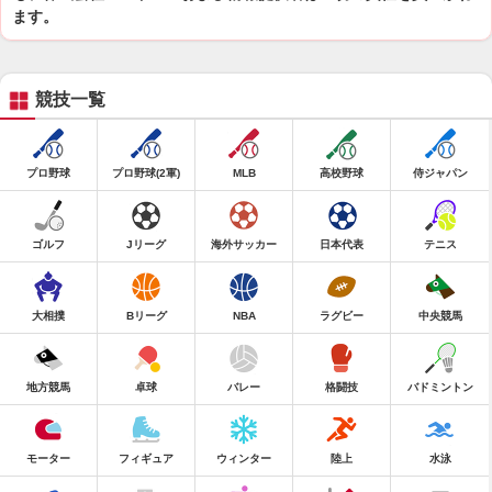
ます。
競技一覧
プロ野球
プロ野球(2軍)
MLB
高校野球
侍ジャパン
ゴルフ
Jリーグ
海外サッカー
日本代表
テニス
大相撲
Bリーグ
NBA
ラグビー
中央競馬
地方競馬
卓球
バレー
格闘技
バドミントン
モーター
フィギュア
ウィンター
陸上
水泳