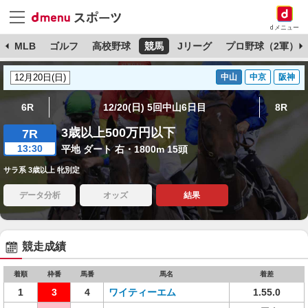
dメニュー
球
MLB
ゴルフ
高校野球
競馬
Jリーグ
プロ野球（2軍）
中山
中京
阪神
6R
12/20(日) 5回中山6日目
8R
3歳以上500万円以下
7R
13:30
平地 ダート 右・1800m 15頭
サラ系 3歳以上 牝別定
データ分析
オッズ
結果
競走成績
着順
枠番
馬番
馬名
着差
1
3
4
ワイティーエム
1.55.0