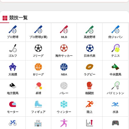
競技一覧
プロ野球
プロ野球(2軍)
MLB
高校野球
侍ジャパン
ゴルフ
Jリーグ
海外サッカー
日本代表
テニス
大相撲
Bリーグ
NBA
ラグビー
中央競馬
地方競馬
卓球
バレー
格闘技
バドミントン
モーター
フィギュア
ウィンター
陸上
水泳