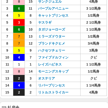
2
8
15
サンクジュエル
4馬身
3
6
11
パープルアベニュー
3 1/2馬身
4
5
8
キャットプリンセス
1/2馬身
5
3
5
ヤスラギ
2 1/2馬身
6
6
10
タガジョーローズ
1 1/2馬身
7
7
13
ミラーズドウター
1/2馬身
8
7
12
ブランドキクヒメ
3/4馬身
9
5
9
ハクセツチェリー
3馬身
10
4
7
ファイブドルフィン
クビ
11
1
1
レイズハピネス
1 1/2馬身
12
8
14
モーニングスキップ
1/2馬身
13
2
3
オステリア
クビ
14
4
6
リバープリンセス
1 1/4馬身
15
2
2
リトルストライカー
4馬身
払戻金