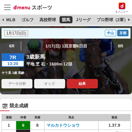
dメニュー
球
MLB
ゴルフ
高校野球
競馬
Jリーグ
プロ野球（2軍）
中山
京都
6R
1/17(日) 1回京都6日目
8R
3歳新馬
7R
13:20
平地 芝 右・1600m 12頭
サラ系 3歳 馬齢
データ分析
オッズ
結果
競走成績
着順
枠番
馬番
馬名
着差
1
6
8
マルカトウショウ
1.37.9