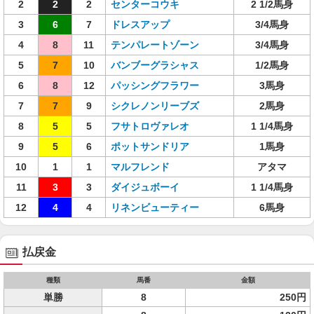
2
2
2
センターコウキ
2 1/2馬身
3
6
7
ドレスアップ
3/4馬身
4
8
11
テンパレートゾーン
3/4馬身
5
7
10
バンブーグラシャス
1/2馬身
6
8
12
パッシングフラワー
3馬身
7
7
9
シクレノンリーブズ
2馬身
8
5
5
フサトロヴァレオ
1 1/4馬身
9
5
6
ポットサンドリア
1馬身
10
1
1
マルフレンド
アタマ
11
3
3
ダイジュボーイ
1 1/4馬身
12
4
4
リネンビューティー
6馬身
払戻金
種類
馬番
金額
単勝
8
250円