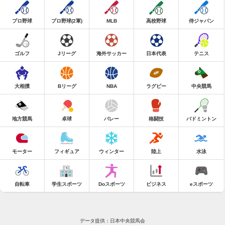
プロ野球
プロ野球(2軍)
MLB
高校野球
侍ジャパン
ゴルフ
Jリーグ
海外サッカー
日本代表
テニス
大相撲
Bリーグ
NBA
ラグビー
中央競馬
地方競馬
卓球
バレー
格闘技
バドミントン
モーター
フィギュア
ウィンター
陸上
水泳
自転車
学生スポーツ
Doスポーツ
ビジネス
eスポーツ
データ提供：日本中央競馬会